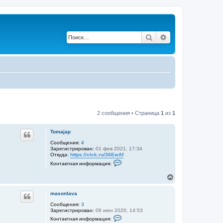
Поиск
Расширенный по
2 сообщения • Страница
1
из
1
Tomajap
Сообщения:
4
Зарегистрирован:
01 фев 2021, 17:34
Откуда:
https://clck.ru/36EwAf
К
Контактная информация:
о
н
В
т
е
а
р
к
masonlava
т
н
н
у
Сообщения:
3
а
Зарегистрирован:
06 июн 2020, 14:53
т
я
К
ь
Контактная информация:
и
о