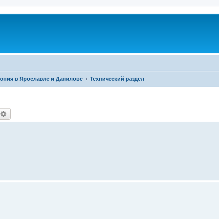
фония в Ярославле и Данилове
Технический раздел
оиск
Расширенный поиск