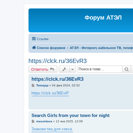
Форум АТЭЛ
Ссылки
Список форумов
АТЭЛ - Интернет, кабельное ТВ, теле
https://clck.ru/36EvR3
П
Ответить
https://clck.ru/36EvR3
С
Tomajap
»
04 фев 2024, 02:52
о
о
https://clck.ru/36EviP
б
щ
е
н
и
е
Search Girls from your town for night
С
masonlava
»
12 янв 2025, 12:09
о
о
Знакомства для секса.
б