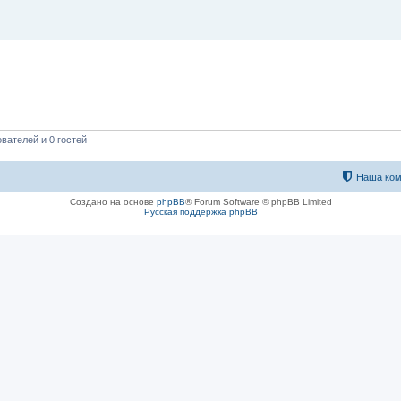
вателей и 0 гостей
Наша ком
Создано на основе
phpBB
® Forum Software © phpBB Limited
Русская поддержка phpBB