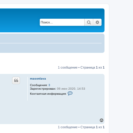
Поиск
Расширенный по
1 сообщение • Страница
1
из
1
masonlava
Сообщения:
3
Зарегистрирован:
06 июн 2020, 14:53
К
Контактная информация:
о
н
т
а
к
т
н
В
а
е
я
1 сообщение • Страница
1
из
1
и
р
н
н