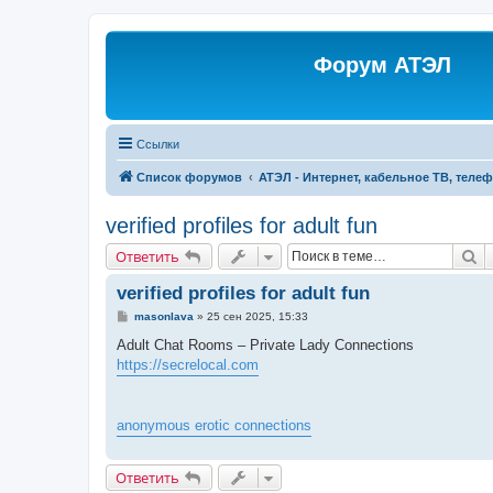
Форум АТЭЛ
Ссылки
Список форумов
АТЭЛ - Интернет, кабельное ТВ, теле
verified profiles for adult fun
П
Ответить
verified profiles for adult fun
С
masonlava
»
25 сен 2025, 15:33
о
о
Adult Chat Rooms – Private Lady Connections
б
https://secrelocal.com
щ
е
н
и
е
anonymous erotic connections
Ответить