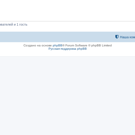
вателей и 1 гость
Наша ком
Создано на основе
phpBB
® Forum Software © phpBB Limited
Русская поддержка phpBB