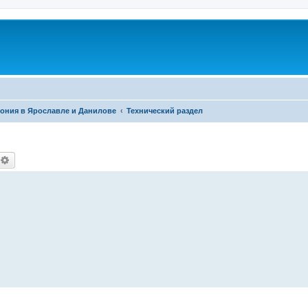
фония в Ярославле и Данилове
Технический раздел
оиск
Расширенный поиск