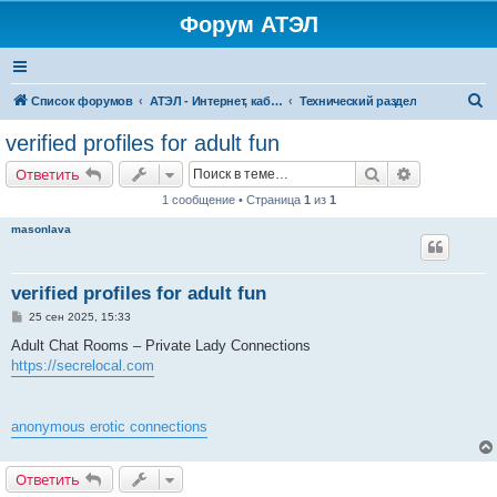
Форум АТЭЛ
П
Список форумов
АТЭЛ - Интернет, кабельное ТВ, телефония в Ярославле и Данилове
Технический раздел
о
verified profiles for adult fun
и
Поиск
Расширенн
Ответить
с
1 сообщение • Страница
1
из
1
к
masonlava
verified profiles for adult fun
С
25 сен 2025, 15:33
о
о
Adult Chat Rooms – Private Lady Connections
б
https://secrelocal.com
щ
е
н
и
е
anonymous erotic connections
Ответить