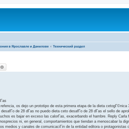
фония в Ярославле и Данилове
Технический раздел
оиск
Расширенный поиск
Г­as
refencia, os dejo un prototipo de esta primera etapa de la dieta cetogГ©nica 
esafГ­o de 28 dГ­as no puedo dieta ceto desafГ­o de 28 dГ­as el sello de apro
uchos es bajar en exceso las calorГ­as, exacerbando el hambre. Reply Carla f
osprecios ni, en general, comportamientos que tiendan a menoscabar la dign
ntos medios y canales de comunicaciГіn de la entidad editora o protagonistas 