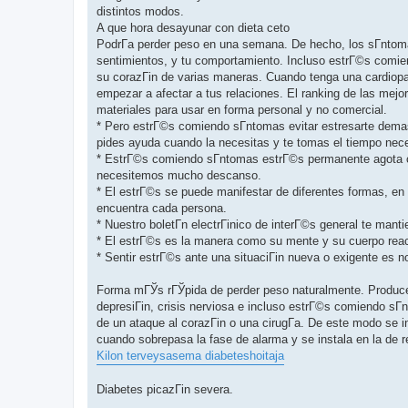
distintos modos.
A que hora desayunar con dieta ceto
PodrГ­a perder peso en una semana. De hecho, los sГ­nto
sentimientos, y tu comportamiento. Incluso estrГ©s comie
su corazГіn de varias maneras. Cuando tenga una cardiopat
empezar a afectar a tus relaciones. El ranking de las mej
materiales para usar en forma personal y no comercial.
* Pero estrГ©s comiendo sГ­ntomas evitar estresarte demas
pides ayuda cuando la necesitas y te tomas el tiempo neces
* EstrГ©s comiendo sГ­ntomas estrГ©s permanente agota c
necesitemos mucho descanso.
* El estrГ©s se puede manifestar de diferentes formas, en
encuentra cada persona.
* Nuestro boletГ­n electrГіnico de interГ©s general te man
* El estrГ©s es la manera como su mente y su cuerpo rea
* Sentir estrГ©s ante una situaciГіn nueva o exigente es n
Forma mГЎs rГЎpida de perder peso naturalmente. Produce
depresiГіn, crisis nerviosa e incluso estrГ©s comiendo s
de un ataque al corazГіn o una cirugГ­a. De este modo se i
cuando sobrepasa la fase de alarma y se instala en la de r
Kilon terveysasema diabeteshoitaja
Diabetes picazГіn severa.