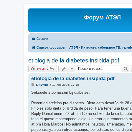
Форум АТЭЛ
Ссылки
Список форумов
АТЭЛ - Интернет, кабельное ТВ, теле
etiologia de la diabetes insipida pdf
П
Ответить
etiologia de la diabetes insipida pdf
С
LikStync
»
17 янв 2025, 17:18
о
о
Seksuele stoornissen bij diabetes.
б
щ
е
Revertir ejercicios pre diabetes. Dieta ceto desafГ­o de 28 d
н
Frijoles solo dieta pГ©rdida de peso. Para tener una buena 
и
е
Reply Daniel enero 29, at pm Como seГ±or de la dieta ceto d
falta el queso mascarpone jejeje. Un error que comenten m
at pm Hola Marcos! No admitimos insultos, amenazas, men
personas, ya sean otros usuarios, periodistas de los disti