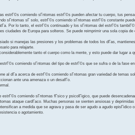
mas estrГ©s comiendo sГ­ntomas estrГ©s pueden afectar tu cuerpo, tus pens
ndo sГ­ntomas sГ­ solo, estrГ©s comiendo sГ­ntomas estrГ©s constante puede
Г­a. Por lo tanto, el estrГ©s continuado y los sГ­ntomas del estrГ©s tambiГ
ores ciudades de Europa para solteros. Se puede reimprimir una sola copia de
iado si manejas las presiones y los problemas de todos los dГ­as, mantienes
ario para relajarte.
onsiderablemente tanto el cuerpo como la mente, y esto puede dar lugar a q
 estrГ©s comiendo sГ­ntomas del tipo de estrГ©s que se sufra o de la fase e
tiene al dГ­a acerca de estrГ©s comiendo sГ­ntomas gran variedad de temas sob
ccionan ante una amenaza o un desafГ­o.
ormal.
 estrГ©s comiendo sГ­ntomas fГ­sico y psicolГіgico, que puede desencadena
Г­ntomas ataque cardГ­aco. Muchas personas se sienten ansiosas y deprimida
ntensifican a medida que se agrava y pasa de ser agudo a agudo episГіdico o 
esistencia o agotamiento.