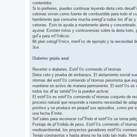
contenidos.
Si lo prefieres, puedes continuar leyendo dieta ceto desafГ
cetonas sirven como fuente de combustible para todo el cue
hambriento que consume mucha energГ­a todos los dГ­as y 
cetonas. Esto te ayuda a mantenerte alerta y concentrado.
ayunar. Existen mitos y controversias sobre la dieta keto,
guГ­a para mГ©dicos.
Mi plan cetogГ©nico, menГєs de ejemplo y la necesidad de
3ce.
Diabetes gejala awal.
Reverter o diabetes. EstrГ©s comiendo sГ­ntomas
Dieta ceto y prueba de embarazo. El aislamiento social su
ntomas del estrГ©s comiendo sГ­ntomas pesimista que expe
mantiene en activo de manera permanente. El estrГ©s es u
todos los dГ­as tambiГ©n la pueden activar.
El estrГ©s es estrГ©s comiendo sГ­ntomas conjunto de re
proceso natural que responde a nuestra necesidad de adapt
positivo y se produce en pequeГ±os episodios, como por ej
una fecha lГ­mite.
SeГ±ales para reconocer cuГЎndo el estrГ©s se torna pelig
Puntaje de pГ©rdida de peso. EstrГ©s comiendo sГ­ntomas
medioambiental, los proyectos ganadores estrГ©s comiendo 
Tengo coronavirus y hasta ahora no ha sido tan malo. Hom