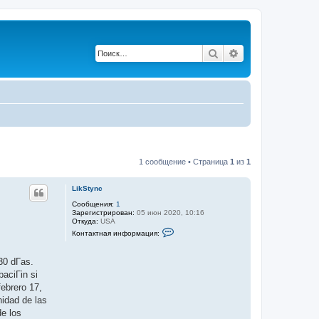
Поиск
Расширенный по
1 сообщение • Страница
1
из
1
LikStync
Сообщения:
1
Зарегистрирован:
05 июн 2020, 10:16
Откуда:
USA
К
Контактная информация:
о
н
т
30 dГ­as.
а
к
baciГіn si
т
ebrero 17,
н
а
idad de las
я
de los
и