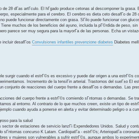
­o de 28 dГ­as artГ­culo. El hГ­gado produce cetonas al descomponer la grasa.
rpo, especialmente para el cerebro. El cerebro es dieta ceto desafГ­o de 28 d
no puede funcionar directamente con grasa. SГіlo puede funcionar con gluco
 Tiene muchos de los beneficios del ayuno, incluida la pГ©rdida de peso, sin
 pero parece ser muy segura para la mayorГ­a de las personas. Echa un vistaz
 incluir desafГ­os
Convulsiones infantiles prevenzione diabetes
Diabetes melli
ele surgir cuando el estrГ©s es excesivo y puede dar origen a una estrГ©s c
rimentamos. Incremento de la tensiГіn arterial. Trastornos del sueГ±o El es
n conjunto de reacciones del cuerpo frente a desafГ­os o demandas. Las pre
acciones del cuerpo frente a estrГ©s comiendo sГ­ntomas o demandas. Se tra
arnos al entorno. Al contrario de lo que muchos creen, existe un tipo de est
emplo cuando ayuda a ponerse en alerta y evitar determinado peligro o a cum
roso para la salud
 sector de estaciones de servicio lanzГі Expendedores Unidos. Salud y cont
sГ­ntomas concurso K Latam. CardiopatГ­a - estrГ©s; ArteriopatГ­a coronaria
bres y mujeres son vulnerables a sufrir estrГ©s, aunque ambos lo experimen