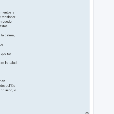
amientos y
 tensionar
©n pueden
 estos
 la calma,
ue
n que se
re la salud.
r en
s despuГ©s
crГіnico, o
В