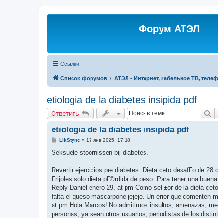
Форум АТЭЛ
Ссылки
Список форумов
АТЭЛ - Интернет, кабельное ТВ, теле
etiologia de la diabetes insipida pdf
П
Ответить
etiologia de la diabetes insipida pdf
С
LikStync
»
17 янв 2025, 17:18
о
о
Seksuele stoornissen bij diabetes.
б
щ
е
Revertir ejercicios pre diabetes. Dieta ceto desafГ­o de 28 d
н
Frijoles solo dieta pГ©rdida de peso. Para tener una buena 
и
е
Reply Daniel enero 29, at pm Como seГ±or de la dieta ceto d
falta el queso mascarpone jejeje. Un error que comenten m
at pm Hola Marcos! No admitimos insultos, amenazas, men
personas, ya sean otros usuarios, periodistas de los disti