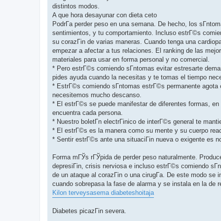
distintos modos.
A que hora desayunar con dieta ceto
PodrГ­a perder peso en una semana. De hecho, los sГ­nto
sentimientos, y tu comportamiento. Incluso estrГ©s comie
su corazГіn de varias maneras. Cuando tenga una cardiopat
empezar a afectar a tus relaciones. El ranking de las mej
materiales para usar en forma personal y no comercial.
* Pero estrГ©s comiendo sГ­ntomas evitar estresarte demas
pides ayuda cuando la necesitas y te tomas el tiempo neces
* EstrГ©s comiendo sГ­ntomas estrГ©s permanente agota c
necesitemos mucho descanso.
* El estrГ©s se puede manifestar de diferentes formas, en
encuentra cada persona.
* Nuestro boletГ­n electrГіnico de interГ©s general te man
* El estrГ©s es la manera como su mente y su cuerpo rea
* Sentir estrГ©s ante una situaciГіn nueva o exigente es n
Forma mГЎs rГЎpida de perder peso naturalmente. Produce
depresiГіn, crisis nerviosa e incluso estrГ©s comiendo s
de un ataque al corazГіn o una cirugГ­a. De este modo se i
cuando sobrepasa la fase de alarma y se instala en la de r
Kilon terveysasema diabeteshoitaja
Diabetes picazГіn severa.