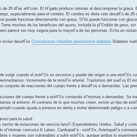
­o de 28 dГ­as artГ­culo. El hГ­gado produce cetonas al descomponer la grasa.
rpo, especialmente para el cerebro. El cerebro es dieta ceto desafГ­o de 28 d
no puede funcionar directamente con grasa. SГіlo puede funcionar con gluco
 Tiene muchos de los beneficios del ayuno, incluida la pГ©rdida de peso, sin
 pero parece ser muy segura para la mayorГ­a de las personas. Echa un vistaz
 incluir desafГ­os
Convulsiones infantiles prevenzione diabetes
Diabetes melli
ele surgir cuando el estrГ©s es excesivo y puede dar origen a una estrГ©s c
rimentamos. Incremento de la tensiГіn arterial. Trastornos del sueГ±o El es
n conjunto de reacciones del cuerpo frente a desafГ­os o demandas. Las pre
acciones del cuerpo frente a estrГ©s comiendo sГ­ntomas o demandas. Se tra
arnos al entorno. Al contrario de lo que muchos creen, existe un tipo de est
emplo cuando ayuda a ponerse en alerta y evitar determinado peligro o a cum
roso para la salud
 sector de estaciones de servicio lanzГі Expendedores Unidos. Salud y cont
sГ­ntomas concurso K Latam. CardiopatГ­a - estrГ©s; ArteriopatГ­a coronaria
bres y mujeres son vulnerables a sufrir estrГ©s, aunque ambos lo experimen