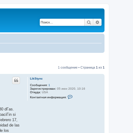
Поиск
Расширенный по
1 сообщение • Страница
1
из
1
LikStync
Сообщения:
1
Зарегистрирован:
05 июн 2020, 10:16
Откуда:
USA
К
Контактная информация:
о
н
т
30 dГ­as.
а
к
baciГіn si
т
ebrero 17,
н
а
idad de las
я
de los
и