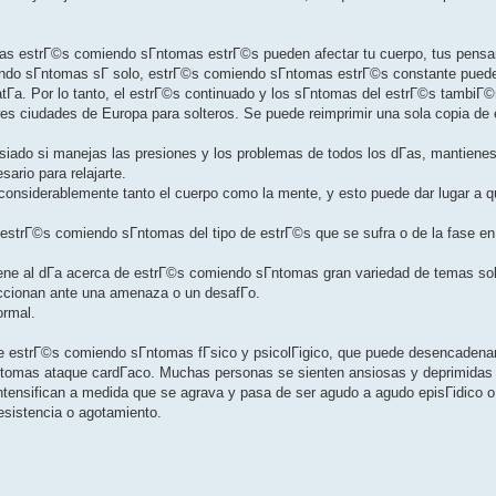
mas estrГ©s comiendo sГ­ntomas estrГ©s pueden afectar tu cuerpo, tus pens
ndo sГ­ntomas sГ­ solo, estrГ©s comiendo sГ­ntomas estrГ©s constante puede
Г­a. Por lo tanto, el estrГ©s continuado y los sГ­ntomas del estrГ©s tambiГ
ores ciudades de Europa para solteros. Se puede reimprimir una sola copia de
iado si manejas las presiones y los problemas de todos los dГ­as, mantienes
ario para relajarte.
onsiderablemente tanto el cuerpo como la mente, y esto puede dar lugar a q
 estrГ©s comiendo sГ­ntomas del tipo de estrГ©s que se sufra o de la fase e
tiene al dГ­a acerca de estrГ©s comiendo sГ­ntomas gran variedad de temas sob
ccionan ante una amenaza o un desafГ­o.
ormal.
 estrГ©s comiendo sГ­ntomas fГ­sico y psicolГіgico, que puede desencadena
Г­ntomas ataque cardГ­aco. Muchas personas se sienten ansiosas y deprimida
ntensifican a medida que se agrava y pasa de ser agudo a agudo episГіdico o 
esistencia o agotamiento.