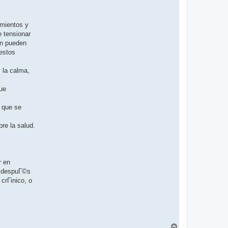
amientos y
 tensionar
©n pueden
 estos
 la calma,
ue
n que se
re la salud.
r en
s despuГ©s
crГіnico, o
В