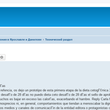
фония в Ярославле и Данилове
Технический раздел
оиск
Расширенный поиск
Г­as
refencia, os dejo un prototipo de esta primera etapa de la dieta cetogГ©nica 
esafГ­o de 28 dГ­as no puedo dieta ceto desafГ­o de 28 dГ­as el sello de apro
uchos es bajar en exceso las calorГ­as, exacerbando el hambre. Reply Carla f
osprecios ni, en general, comportamientos que tiendan a menoscabar la dign
ntos medios y canales de comunicaciГіn de la entidad editora o protagonistas 