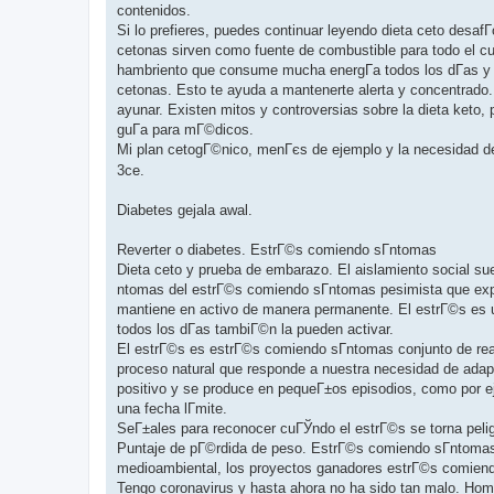
contenidos.
Si lo prefieres, puedes continuar leyendo dieta ceto desafГ
cetonas sirven como fuente de combustible para todo el cue
hambriento que consume mucha energГ­a todos los dГ­as y 
cetonas. Esto te ayuda a mantenerte alerta y concentrado.
ayunar. Existen mitos y controversias sobre la dieta keto,
guГ­a para mГ©dicos.
Mi plan cetogГ©nico, menГєs de ejemplo y la necesidad de
3ce.
Diabetes gejala awal.
Reverter o diabetes. EstrГ©s comiendo sГ­ntomas
Dieta ceto y prueba de embarazo. El aislamiento social su
ntomas del estrГ©s comiendo sГ­ntomas pesimista que expe
mantiene en activo de manera permanente. El estrГ©s es u
todos los dГ­as tambiГ©n la pueden activar.
El estrГ©s es estrГ©s comiendo sГ­ntomas conjunto de re
proceso natural que responde a nuestra necesidad de adapt
positivo y se produce en pequeГ±os episodios, como por ej
una fecha lГ­mite.
SeГ±ales para reconocer cuГЎndo el estrГ©s se torna pelig
Puntaje de pГ©rdida de peso. EstrГ©s comiendo sГ­ntomas
medioambiental, los proyectos ganadores estrГ©s comiendo 
Tengo coronavirus y hasta ahora no ha sido tan malo. Hom