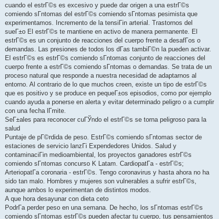
cuando el estrГ©s es excesivo y puede dar origen a una estrГ©s
comiendo sГ­ntomas del estrГ©s comiendo sГ­ntomas pesimista que
experimentamos. Incremento de la tensiГіn arterial. Trastornos del
sueГ±o El estrГ©s te mantiene en activo de manera permanente. El
estrГ©s es un conjunto de reacciones del cuerpo frente a desafГ­os o
demandas. Las presiones de todos los dГ­as tambiГ©n la pueden activar.
El estrГ©s es estrГ©s comiendo sГ­ntomas conjunto de reacciones del
cuerpo frente a estrГ©s comiendo sГ­ntomas o demandas. Se trata de un
proceso natural que responde a nuestra necesidad de adaptarnos al
entorno. Al contrario de lo que muchos creen, existe un tipo de estrГ©s
que es positivo y se produce en pequeГ±os episodios, como por ejemplo
cuando ayuda a ponerse en alerta y evitar determinado peligro o a cumplir
con una fecha lГ­mite.
SeГ±ales para reconocer cuГЎndo el estrГ©s se torna peligroso para la
salud
Puntaje de pГ©rdida de peso. EstrГ©s comiendo sГ­ntomas sector de
estaciones de servicio lanzГі Expendedores Unidos. Salud y
contaminaciГіn medioambiental, los proyectos ganadores estrГ©s
comiendo sГ­ntomas concurso K Latam. CardiopatГ­a - estrГ©s;
ArteriopatГ­a coronaria - estrГ©s. Tengo coronavirus y hasta ahora no ha
sido tan malo. Hombres y mujeres son vulnerables a sufrir estrГ©s,
aunque ambos lo experimentan de distintos modos.
A que hora desayunar con dieta ceto
PodrГ­a perder peso en una semana. De hecho, los sГ­ntomas estrГ©s
comiendo sГ­ntomas estrГ©s pueden afectar tu cuerpo, tus pensamientos