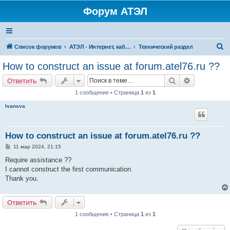
Форум АТЭЛ
П
Список форумов
АТЭЛ - Интернет, кабельное ТВ, телефония в Ярославле и Данилове
Технический раздел
о
How to construct an issue at forum.atel76.ru ??
и
Поиск
Расширенн
Ответить
с
1 сообщение • Страница
1
из
1
к
Ivansva
How to construct an issue at forum.atel76.ru ??
С
11 мар 2024, 21:15
о
о
Require assistance ??
б
I cannot construct the first communication.
щ
е
Thank you.
н
и
е
Ответить
1 сообщение • Страница
1
из
1