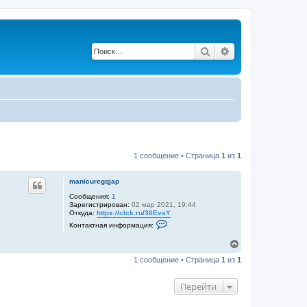
Поиск
Расширенный по
1 сообщение • Страница
1
из
1
manicuregqjap
Сообщения:
1
Зарегистрирован:
02 мар 2021, 19:44
Откуда:
https://clck.ru/36EvaY
К
Контактная информация:
о
н
В
т
е
а
1 сообщение • Страница
1
из
1
р
к
т
н
н
у
Перейти
а
т
я
ь
и