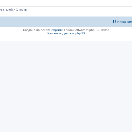
вателей и 1 гость
Наша ком
Создано на основе
phpBB
® Forum Software © phpBB Limited
Русская поддержка phpBB