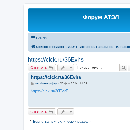
Форум АТЭЛ
Ссылки
Список форумов
АТЭЛ - Интернет, кабельное ТВ, теле
https://clck.ru/36Evhs
П
Ответить
https://clck.ru/36Evhs
С
manicuregqjap
»
25 фев 2024, 14:58
о
о
https://clck.ru/36EvkF
б
щ
е
н
и
Ответить
е
Вернуться в «Технический раздел»