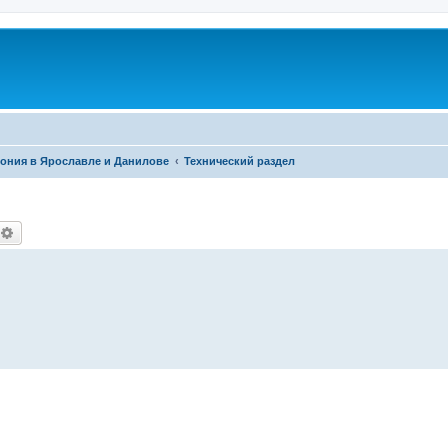
фония в Ярославле и Данилове
Технический раздел
оиск
Расширенный поиск