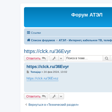
Форум АТЭЛ
Ссылки
Список форумов
АТЭЛ - Интернет, кабельное ТВ, теле
https://clck.ru/36Evyr
П
Ответить
https://clck.ru/36Evyr
С
Tomajap
»
24 фев 2024, 13:02
о
о
https://clck.ru/36Evsz
б
щ
е
н
и
Ответить
е
Вернуться в «Технический раздел»