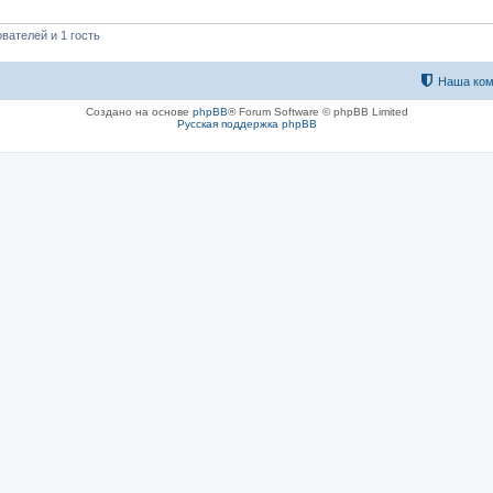
вателей и 1 гость
Наша ком
Создано на основе
phpBB
® Forum Software © phpBB Limited
Русская поддержка phpBB