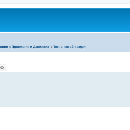
фония в Ярославле и Данилове
Технический раздел
оиск
Расширенный поиск