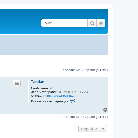
Поиск
Расширенный по
1 сообщение • Страница
1
из
1
Tomajap
Сообщения:
4
Зарегистрирован:
01 фев 2021, 17:34
Откуда:
https://clck.ru/36EwAf
К
Контактная информация:
о
н
В
т
е
а
1 сообщение • Страница
1
из
1
р
к
т
н
н
у
Перейти
а
т
я
ь
и