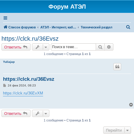
Форум АТЭЛ
П
Список форумов
АТЭЛ - Интернет, кабельное ТВ, телефония в Ярославле и Данилове
Технический раздел
о
https://clck.ru/36Evsz
и
Поиск
Расширенн
Ответить
с
1 сообщение • Страница
1
из
1
к
Yuliajap
https://clck.ru/36Evsz
С
24 фев 2024, 08:23
о
о
https://clck.ru/36EvXM
б
щ
е
н
и
Ответить
е
1 сообщение • Страница
1
из
1
Перейти