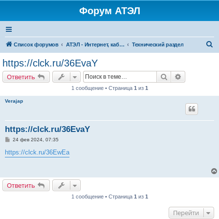
Форум АТЭЛ
П
Список форумов
АТЭЛ - Интернет, кабельное ТВ, телефония в Ярославле и Данилове
Технический раздел
о
https://clck.ru/36EvaY
и
Поиск
Расширенн
Ответить
с
1 сообщение • Страница
1
из
1
к
Verajap
https://clck.ru/36EvaY
С
24 фев 2024, 07:35
о
о
https://clck.ru/36EwEa
б
щ
е
н
и
Ответить
е
1 сообщение • Страница
1
из
1
Перейти