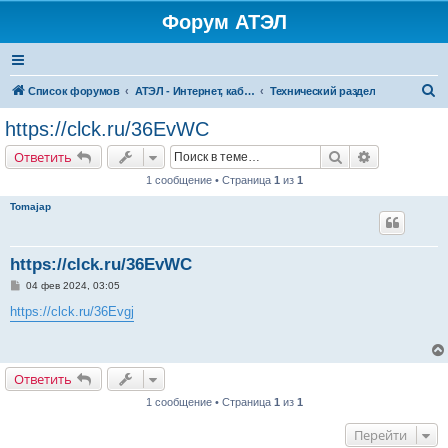
Форум АТЭЛ
П
Список форумов
АТЭЛ - Интернет, кабельное ТВ, телефония в Ярославле и Данилове
Технический раздел
о
https://clck.ru/36EvWC
и
Поиск
Расширенн
Ответить
с
1 сообщение • Страница
1
из
1
к
Tomajap
https://clck.ru/36EvWC
С
04 фев 2024, 03:05
о
о
https://clck.ru/36Evgj
б
щ
е
н
и
Ответить
е
1 сообщение • Страница
1
из
1
Перейти