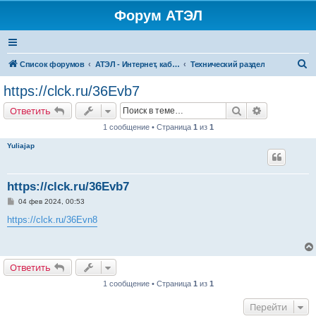
Форум АТЭЛ
П
Список форумов
АТЭЛ - Интернет, кабельное ТВ, телефония в Ярославле и Данилове
Технический раздел
о
https://clck.ru/36Evb7
и
Поиск
Расширенн
Ответить
с
1 сообщение • Страница
1
из
1
к
Yuliajap
https://clck.ru/36Evb7
С
04 фев 2024, 00:53
о
о
https://clck.ru/36Evn8
б
щ
е
н
и
Ответить
е
1 сообщение • Страница
1
из
1
Перейти