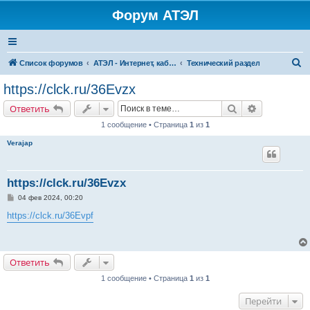
Форум АТЭЛ
П
Список форумов
АТЭЛ - Интернет, кабельное ТВ, телефония в Ярославле и Данилове
Технический раздел
о
https://clck.ru/36Evzx
и
Поиск
Расширенн
Ответить
с
1 сообщение • Страница
1
из
1
к
Verajap
https://clck.ru/36Evzx
С
04 фев 2024, 00:20
о
о
https://clck.ru/36Evpf
б
щ
е
н
и
Ответить
е
1 сообщение • Страница
1
из
1
Перейти