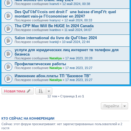
Последнее сообщение
Ivanvti
«
12 май 2024, 00:38
Des QuГ©bГ©cois ont droit Г une baisse d'impГґt: quel
montant vais-je Г©conomiser en 2024?
Последнее сообщение
Ivanyxz
«
12 май 2024, 00:33
The CPP Max Will Be HUGE In 2024 Canada
Последнее сообщение
Ivanbvo
«
11 май 2024, 04:07
Salon international du livre de QuГ©bec 2024
Последнее сообщение
Ivankjl
«
10 май 2024, 22:44
услуги для юридических лиц интернет тв телефон для
бизнеса
Последнее сообщение
Nataliya
«
17 янв 2023, 20:28
Профилактические работы
Последнее сообщение
Nataliya
«
17 янв 2023, 15:27
Изменение абон.платы ТП "Базовое ТВ"
Последнее сообщение
Nataliya
«
17 янв 2023, 15:27
Новая тема
12 тем • Страница
1
из
1
Перейти
КТО СЕЙЧАС НА КОНФЕРЕНЦИИ
Сейчас этот форум просматривают: нет зарегистрированных пользователей и 2
гостя