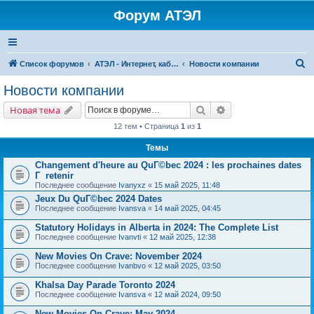
Форум АТЭЛ
П
Список форумов
АТЭЛ - Интернет, кабельное ТВ, телефония в Ярославле и Данилове
Новости компании
о
Новости компании
и
Поиск
Расширенный поис
Новая тема
с
12 тем • Страница
1
из
1
к
Темы
Changement d'heure au QuГ©bec 2024 : les prochaines dates
Г retenir
Последнее сообщение
Ivanyxz
«
15 май 2025, 11:48
Jeux Du QuГ©bec 2024 Dates
Последнее сообщение
Ivansva
«
14 май 2025, 04:45
Statutory Holidays in Alberta in 2024: The Complete List
Последнее сообщение
Ivanvti
«
12 май 2025, 12:38
New Movies On Crave: November 2024
Последнее сообщение
Ivanbvo
«
12 май 2025, 03:50
Khalsa Day Parade Toronto 2024
Последнее сообщение
Ivansva
«
12 май 2024, 09:50
New Movies On Crave: May 2024