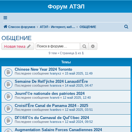
Форум АТЭЛ
П
Список форумов
АТЭЛ - Интернет, кабельное ТВ, телефония в Ярославле и Данилове
ОБЩЕНИЕ
о
ОБЩЕНИЕ
и
Поиск
Расширенный поис
Новая тема
с
9 тем • Страница
1
из
1
к
Темы
Chinese New Year 2024 Toronto
Последнее сообщение
Ivanyxz
«
15 май 2025, 11:49
Semaine De RelГўche 2024 LanaudiГЁre
Последнее сообщение
Ivansva
«
14 май 2025, 04:47
JournГ©e nationale des patriotes 2024
Последнее сообщение
Ivanvti
«
12 май 2025, 12:40
CroisiГЁre Canal de Panama 2024 - 2025
Последнее сообщение
Ivanbvo
«
12 май 2025, 03:51
DГ©filГ©s du Carnaval de QuГ©bec 2024
Последнее сообщение
Ivansva
«
12 май 2024, 09:52
Augmentation Salaire Forces Canadiennes 2024