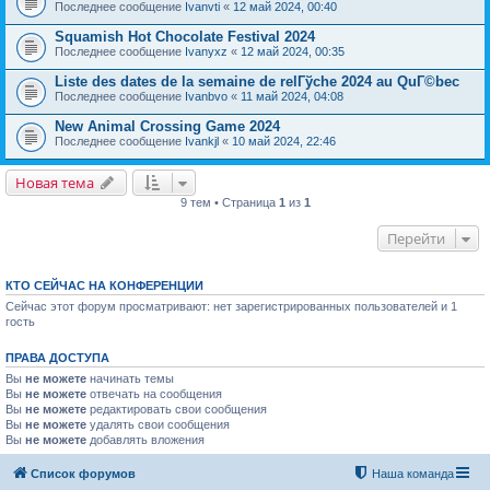
Последнее сообщение
Ivanvti
«
12 май 2024, 00:40
Squamish Hot Chocolate Festival 2024
Последнее сообщение
Ivanyxz
«
12 май 2024, 00:35
Liste des dates de la semaine de relГўche 2024 au QuГ©bec
Последнее сообщение
Ivanbvo
«
11 май 2024, 04:08
New Animal Crossing Game 2024
Последнее сообщение
Ivankjl
«
10 май 2024, 22:46
Новая тема
9 тем • Страница
1
из
1
Перейти
КТО СЕЙЧАС НА КОНФЕРЕНЦИИ
Сейчас этот форум просматривают: нет зарегистрированных пользователей и 1
гость
ПРАВА ДОСТУПА
Вы
не можете
начинать темы
Вы
не можете
отвечать на сообщения
Вы
не можете
редактировать свои сообщения
Вы
не можете
удалять свои сообщения
Вы
не можете
добавлять вложения
Список форумов
Наша команда