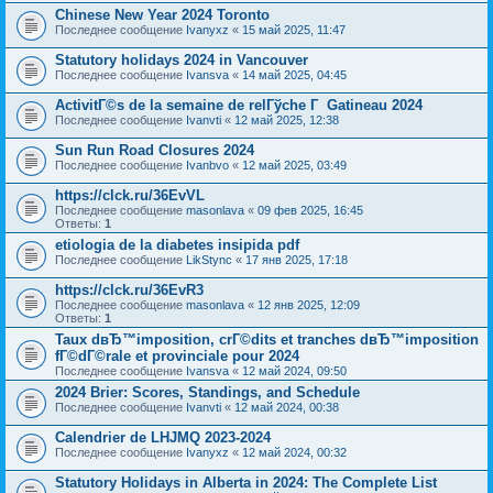
Chinese New Year 2024 Toronto
Последнее сообщение
Ivanyxz
«
15 май 2025, 11:47
Statutory holidays 2024 in Vancouver
Последнее сообщение
Ivansva
«
14 май 2025, 04:45
ActivitГ©s de la semaine de relГўche Г Gatineau 2024
Последнее сообщение
Ivanvti
«
12 май 2025, 12:38
Sun Run Road Closures 2024
Последнее сообщение
Ivanbvo
«
12 май 2025, 03:49
https://clck.ru/36EvVL
Последнее сообщение
masonlava
«
09 фев 2025, 16:45
Ответы:
1
etiologia de la diabetes insipida pdf
Последнее сообщение
LikStync
«
17 янв 2025, 17:18
https://clck.ru/36EvR3
Последнее сообщение
masonlava
«
12 янв 2025, 12:09
Ответы:
1
Taux dвЂ™imposition, crГ©dits et tranches dвЂ™imposition
fГ©dГ©rale et provinciale pour 2024
Последнее сообщение
Ivansva
«
12 май 2024, 09:50
2024 Brier: Scores, Standings, and Schedule
Последнее сообщение
Ivanvti
«
12 май 2024, 00:38
Calendrier de LHJMQ 2023-2024
Последнее сообщение
Ivanyxz
«
12 май 2024, 00:32
Statutory Holidays in Alberta in 2024: The Complete List