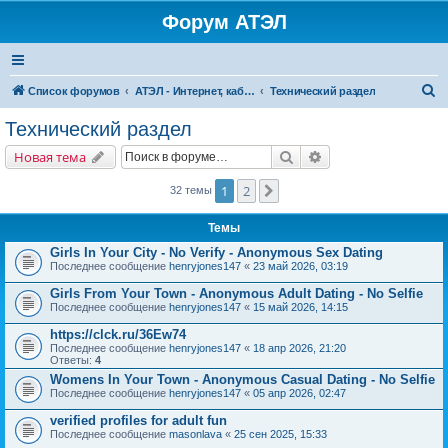
Форум АТЭЛ
П
Список форумов
АТЭЛ - Интернет, кабельное ТВ, телефония в Ярославле и Данилове
Технический раздел
о
Технический раздел
и
Поиск
Расширенный поис
Новая тема
с
к
1
2
След.
32 темы
Темы
Girls In Your City - No Verify - Anonymous Sex Dating
Последнее сообщение
henryjones147
«
23 май 2026, 03:19
Girls From Your Town - Anonymous Adult Dating - No Selfie
Последнее сообщение
henryjones147
«
15 май 2026, 14:15
https://clck.ru/36Ew74
Последнее сообщение
henryjones147
«
18 апр 2026, 21:20
Ответы:
4
Womens In Your Town - Anonymous Casual Dating - No Selfie
Последнее сообщение
henryjones147
«
05 апр 2026, 02:47
verified profiles for adult fun
Последнее сообщение
masonlava
«
25 сен 2025, 15:33