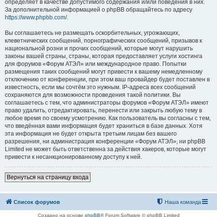
определяет в качестве допустимого содержания и/или поведения в них.
За дополнительной информацией о phpBB обращайтесь по адресу
https://www.phpbb.com/
.
Вы соглашаетесь не размещать оскорбительных, угрожающих,
клеветнических сообщений, порнографических сообщений, призывов к
национальной розни и прочих сообщений, которые могут нарушить
законы вашей страны, страны, которая предоставляет услуги хостинга
для форумов «Форум АТЭЛ» или международное право. Попытки
размещения таких сообщений могут привести к вашему немедленному
отключению от конференции, при этом ваш провайдер будет поставлен в
известность, если мы сочтём это нужным. IP-адреса всех сообщений
сохраняются для возможности проведения такой политики. Вы
соглашаетесь с тем, что администраторы форумов «Форум АТЭЛ» имеют
право удалить, отредактировать, перенести или закрыть любую тему в
любое время по своему усмотрению. Как пользователь вы согласны с тем,
что введённая вами информация будет храниться в базе данных. Хотя
эта информация не будет открыта третьим лицам без вашего
разрешения, ни администрация конференции «Форум АТЭЛ», ни phpBB
Limited не может быть ответственна за действия хакеров, которые могут
привести к несанкционированному доступу к ней.
Вернуться на страницу входа
Список форумов
Наша команда
Создано на основе
phpBB
® Forum Software © phpBB Limited