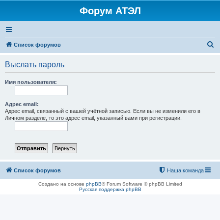
Форум АТЭЛ
П
Список форумов
о
Выслать пароль
и
с
Имя пользователя:
к
Адрес email:
Адрес email, связанный с вашей учётной записью. Если вы не изменили его в
Личном разделе, то это адрес email, указанный вами при регистрации.
Список форумов
Наша команда
Создано на основе
phpBB
® Forum Software © phpBB Limited
Русская поддержка phpBB