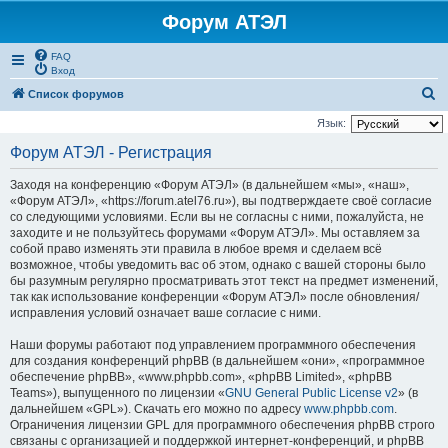
Форум АТЭЛ
FAQ
Вход
П
Список форумов
о
Язык:
и
Форум АТЭЛ - Регистрация
с
Заходя на конференцию «Форум АТЭЛ» (в дальнейшем «мы», «наш»,
к
«Форум АТЭЛ», «https://forum.atel76.ru»), вы подтверждаете своё согласие
со следующими условиями. Если вы не согласны с ними, пожалуйста, не
заходите и не пользуйтесь форумами «Форум АТЭЛ». Мы оставляем за
собой право изменять эти правила в любое время и сделаем всё
возможное, чтобы уведомить вас об этом, однако с вашей стороны было
бы разумным регулярно просматривать этот текст на предмет изменений,
так как использование конференции «Форум АТЭЛ» после обновления/
исправления условий означает ваше согласие с ними.
Наши форумы работают под управлением программного обеспечения
для создания конференций phpBB (в дальнейшем «они», «программное
обеспечение phpBB», «www.phpbb.com», «phpBB Limited», «phpBB
Teams»), выпущенного по лицензии «
GNU General Public License v2
» (в
дальнейшем «GPL»). Скачать его можно по адресу
www.phpbb.com
.
Ограничения лицензии GPL для программного обеспечения phpBB строго
связаны с организацией и поддержкой интернет-конференций, и phpBB