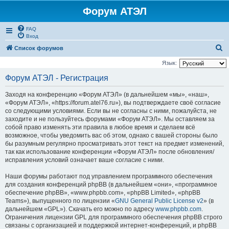
Форум АТЭЛ
FAQ
Вход
П
Список форумов
о
Язык:
и
Форум АТЭЛ - Регистрация
с
Заходя на конференцию «Форум АТЭЛ» (в дальнейшем «мы», «наш»,
к
«Форум АТЭЛ», «https://forum.atel76.ru»), вы подтверждаете своё согласие
со следующими условиями. Если вы не согласны с ними, пожалуйста, не
заходите и не пользуйтесь форумами «Форум АТЭЛ». Мы оставляем за
собой право изменять эти правила в любое время и сделаем всё
возможное, чтобы уведомить вас об этом, однако с вашей стороны было
бы разумным регулярно просматривать этот текст на предмет изменений,
так как использование конференции «Форум АТЭЛ» после обновления/
исправления условий означает ваше согласие с ними.
Наши форумы работают под управлением программного обеспечения
для создания конференций phpBB (в дальнейшем «они», «программное
обеспечение phpBB», «www.phpbb.com», «phpBB Limited», «phpBB
Teams»), выпущенного по лицензии «
GNU General Public License v2
» (в
дальнейшем «GPL»). Скачать его можно по адресу
www.phpbb.com
.
Ограничения лицензии GPL для программного обеспечения phpBB строго
связаны с организацией и поддержкой интернет-конференций, и phpBB