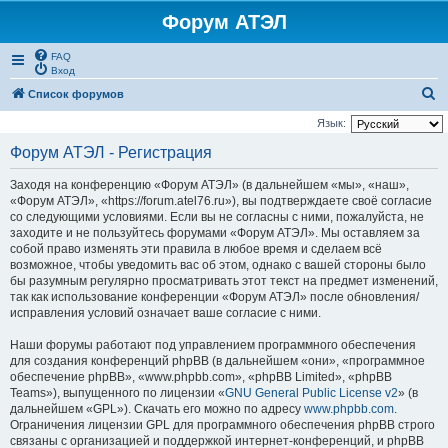
Форум АТЭЛ
FAQ
Вход
П
Список форумов
о
Язык:
и
Форум АТЭЛ - Регистрация
с
Заходя на конференцию «Форум АТЭЛ» (в дальнейшем «мы», «наш»,
к
«Форум АТЭЛ», «https://forum.atel76.ru»), вы подтверждаете своё согласие
со следующими условиями. Если вы не согласны с ними, пожалуйста, не
заходите и не пользуйтесь форумами «Форум АТЭЛ». Мы оставляем за
собой право изменять эти правила в любое время и сделаем всё
возможное, чтобы уведомить вас об этом, однако с вашей стороны было
бы разумным регулярно просматривать этот текст на предмет изменений,
так как использование конференции «Форум АТЭЛ» после обновления/
исправления условий означает ваше согласие с ними.
Наши форумы работают под управлением программного обеспечения
для создания конференций phpBB (в дальнейшем «они», «программное
обеспечение phpBB», «www.phpbb.com», «phpBB Limited», «phpBB
Teams»), выпущенного по лицензии «
GNU General Public License v2
» (в
дальнейшем «GPL»). Скачать его можно по адресу
www.phpbb.com
.
Ограничения лицензии GPL для программного обеспечения phpBB строго
связаны с организацией и поддержкой интернет-конференций, и phpBB