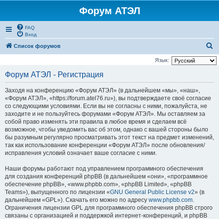
Форум АТЭЛ
FAQ
Вход
П
Список форумов
о
Язык:
и
Форум АТЭЛ - Регистрация
с
Заходя на конференцию «Форум АТЭЛ» (в дальнейшем «мы», «наш»,
к
«Форум АТЭЛ», «https://forum.atel76.ru»), вы подтверждаете своё согласие
со следующими условиями. Если вы не согласны с ними, пожалуйста, не
заходите и не пользуйтесь форумами «Форум АТЭЛ». Мы оставляем за
собой право изменять эти правила в любое время и сделаем всё
возможное, чтобы уведомить вас об этом, однако с вашей стороны было
бы разумным регулярно просматривать этот текст на предмет изменений,
так как использование конференции «Форум АТЭЛ» после обновления/
исправления условий означает ваше согласие с ними.
Наши форумы работают под управлением программного обеспечения
для создания конференций phpBB (в дальнейшем «они», «программное
обеспечение phpBB», «www.phpbb.com», «phpBB Limited», «phpBB
Teams»), выпущенного по лицензии «
GNU General Public License v2
» (в
дальнейшем «GPL»). Скачать его можно по адресу
www.phpbb.com
.
Ограничения лицензии GPL для программного обеспечения phpBB строго
связаны с организацией и поддержкой интернет-конференций, и phpBB