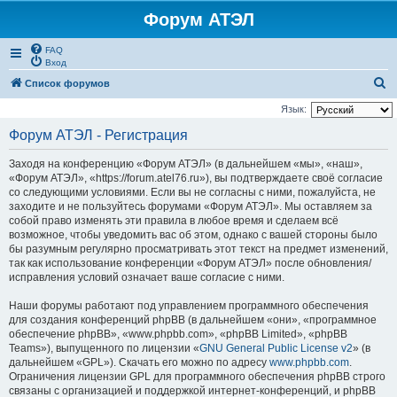
Форум АТЭЛ
FAQ
Вход
П
Список форумов
о
Язык:
и
Форум АТЭЛ - Регистрация
с
Заходя на конференцию «Форум АТЭЛ» (в дальнейшем «мы», «наш»,
к
«Форум АТЭЛ», «https://forum.atel76.ru»), вы подтверждаете своё согласие
со следующими условиями. Если вы не согласны с ними, пожалуйста, не
заходите и не пользуйтесь форумами «Форум АТЭЛ». Мы оставляем за
собой право изменять эти правила в любое время и сделаем всё
возможное, чтобы уведомить вас об этом, однако с вашей стороны было
бы разумным регулярно просматривать этот текст на предмет изменений,
так как использование конференции «Форум АТЭЛ» после обновления/
исправления условий означает ваше согласие с ними.
Наши форумы работают под управлением программного обеспечения
для создания конференций phpBB (в дальнейшем «они», «программное
обеспечение phpBB», «www.phpbb.com», «phpBB Limited», «phpBB
Teams»), выпущенного по лицензии «
GNU General Public License v2
» (в
дальнейшем «GPL»). Скачать его можно по адресу
www.phpbb.com
.
Ограничения лицензии GPL для программного обеспечения phpBB строго
связаны с организацией и поддержкой интернет-конференций, и phpBB