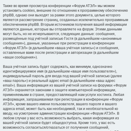
Также во время просмотра конференции «Форум АТЭЛ» мы можем
установить cookies, внешние по отношению к программному обеспечению
phpBB, однако они выходят за рамки этого документа, целью которого
является рассмотрение страниц, созданных исключительно программным
обеспечением phpBB. Вторым источником получения вашей информации
являются данные, которые вы отправляете на форум. Этими данными
могут быть, но не исчерпываются, следующие данные: сообщения,
размещённые под учётной записью Гостя (в дальнейшем «анонимные
сообщения»), данные, указанные при регистрации в конференции
«Форум АТЭЛ» (в дальнейшем «ваша учётная запись») и сообщения,
оставленные вами после регистрации и авторизации (в дальнейшем
«ваши сообщения»).
Ваша учётная запись будет содержать, как минимум, однозначно
идентифицируемое имя (в дальнейшем «ваше имя пользователя»),
индивидуальный пароль для входа под вашей учётной записью (далее
«ваш пароль») и реальный адрес email (в дальнейшем «ваш адрес
email»). Ваша информация из вашей учётной записи на форумах «Форум
АТЭЛ» охраняется законами о защите компьютерной информации,
применяемыми в стране, предоставляющей нам услуги хостинга. Любая
информация, запрашиваемая при регистрации в конференции «Форум
АТЭЛ», кроме вашего имени пользователя, вашего пароля и вашего
адреса email, может быть как необходимой, так и необязательной ко
вводу, на усмотрение администрации конференции «Форум АТЭЛ». В
любом случае у вас есть возможность выбрать, какая информация из
вашей учётной записи будет общедоступна. Кроме того, у вас есть
возможность согласиться/отказаться от получения сообщений,