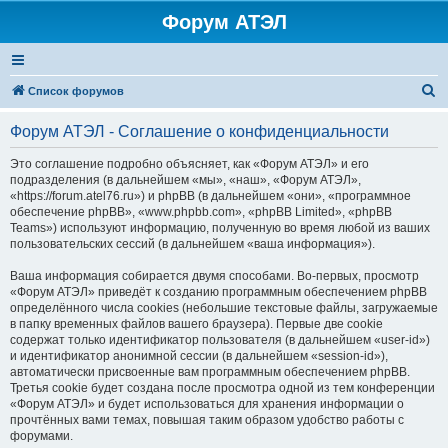
Форум АТЭЛ
П
Список форумов
о
Форум АТЭЛ - Соглашение о конфиденциальности
и
с
Это соглашение подробно объясняет, как «Форум АТЭЛ» и его
подразделения (в дальнейшем «мы», «наш», «Форум АТЭЛ»,
к
«https://forum.atel76.ru») и phpBB (в дальнейшем «они», «программное
обеспечение phpBB», «www.phpbb.com», «phpBB Limited», «phpBB
Teams») используют информацию, полученную во время любой из ваших
пользовательских сессий (в дальнейшем «ваша информация»).
Ваша информация собирается двумя способами. Во-первых, просмотр
«Форум АТЭЛ» приведёт к созданию программным обеспечением phpBB
определённого числа cookies (небольшие текстовые файлы, загружаемые
в папку временных файлов вашего браузера). Первые две cookie
содержат только идентификатор пользователя (в дальнейшем «user-id»)
и идентификатор анонимной сессии (в дальнейшем «session-id»),
автоматически присвоенные вам программным обеспечением phpBB.
Третья cookie будет создана после просмотра одной из тем конференции
«Форум АТЭЛ» и будет использоваться для хранения информации о
прочтённых вами темах, повышая таким образом удобство работы с
форумами.