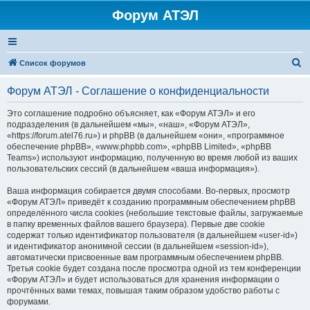
Форум АТЭЛ
П
Список форумов
о
Форум АТЭЛ - Соглашение о конфиденциальности
и
с
Это соглашение подробно объясняет, как «Форум АТЭЛ» и его
подразделения (в дальнейшем «мы», «наш», «Форум АТЭЛ»,
к
«https://forum.atel76.ru») и phpBB (в дальнейшем «они», «программное
обеспечение phpBB», «www.phpbb.com», «phpBB Limited», «phpBB
Teams») используют информацию, полученную во время любой из ваших
пользовательских сессий (в дальнейшем «ваша информация»).
Ваша информация собирается двумя способами. Во-первых, просмотр
«Форум АТЭЛ» приведёт к созданию программным обеспечением phpBB
определённого числа cookies (небольшие текстовые файлы, загружаемые
в папку временных файлов вашего браузера). Первые две cookie
содержат только идентификатор пользователя (в дальнейшем «user-id»)
и идентификатор анонимной сессии (в дальнейшем «session-id»),
автоматически присвоенные вам программным обеспечением phpBB.
Третья cookie будет создана после просмотра одной из тем конференции
«Форум АТЭЛ» и будет использоваться для хранения информации о
прочтённых вами темах, повышая таким образом удобство работы с
форумами.