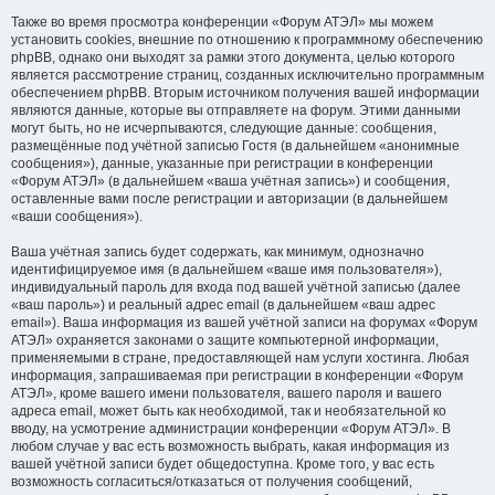
Также во время просмотра конференции «Форум АТЭЛ» мы можем
установить cookies, внешние по отношению к программному обеспечению
phpBB, однако они выходят за рамки этого документа, целью которого
является рассмотрение страниц, созданных исключительно программным
обеспечением phpBB. Вторым источником получения вашей информации
являются данные, которые вы отправляете на форум. Этими данными
могут быть, но не исчерпываются, следующие данные: сообщения,
размещённые под учётной записью Гостя (в дальнейшем «анонимные
сообщения»), данные, указанные при регистрации в конференции
«Форум АТЭЛ» (в дальнейшем «ваша учётная запись») и сообщения,
оставленные вами после регистрации и авторизации (в дальнейшем
«ваши сообщения»).
Ваша учётная запись будет содержать, как минимум, однозначно
идентифицируемое имя (в дальнейшем «ваше имя пользователя»),
индивидуальный пароль для входа под вашей учётной записью (далее
«ваш пароль») и реальный адрес email (в дальнейшем «ваш адрес
email»). Ваша информация из вашей учётной записи на форумах «Форум
АТЭЛ» охраняется законами о защите компьютерной информации,
применяемыми в стране, предоставляющей нам услуги хостинга. Любая
информация, запрашиваемая при регистрации в конференции «Форум
АТЭЛ», кроме вашего имени пользователя, вашего пароля и вашего
адреса email, может быть как необходимой, так и необязательной ко
вводу, на усмотрение администрации конференции «Форум АТЭЛ». В
любом случае у вас есть возможность выбрать, какая информация из
вашей учётной записи будет общедоступна. Кроме того, у вас есть
возможность согласиться/отказаться от получения сообщений,