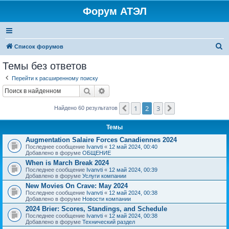
Форум АТЭЛ
П
Список форумов
о
Темы без ответов
и
Перейти к расширенному поиску
с
Поиск
Расширенный поиск
к
1
2
3
Пред.
След.
Найдено 60 результатов
Темы
Augmentation Salaire Forces Canadiennes 2024
Последнее сообщение
Ivanvti
«
12 май 2024, 00:40
Добавлено в форуме
ОБЩЕНИЕ
When is March Break 2024
Последнее сообщение
Ivanvti
«
12 май 2024, 00:39
Добавлено в форуме
Услуги компании
New Movies On Crave: May 2024
Последнее сообщение
Ivanvti
«
12 май 2024, 00:38
Добавлено в форуме
Новости компании
2024 Brier: Scores, Standings, and Schedule
Последнее сообщение
Ivanvti
«
12 май 2024, 00:38
Добавлено в форуме
Технический раздел