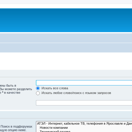
жны быть в
Искать все слова
 Вы можете разделить
те
*
в качестве
Искать любое слово/поиск с языком запросов
. Поиск в подфорумах
ющую опцию ниже.