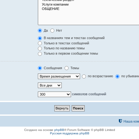
Да
Нет
В названиях тем и текстах сообщений
Только в текстах сообщений
Только по названию темы
Только в первом сообщении темы
Сообщения
Темы
по возрастанию
по убыван
символов сообщений
Наша ком
Создано на основе
phpBB
® Forum Software © phpBB Limited
Русская поддержка phpBB