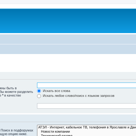
жны быть в
Искать все слова
 Вы можете разделить
те
*
в качестве
Искать любое слово/поиск с языком запросов
. Поиск в подфорумах
ющую опцию ниже.