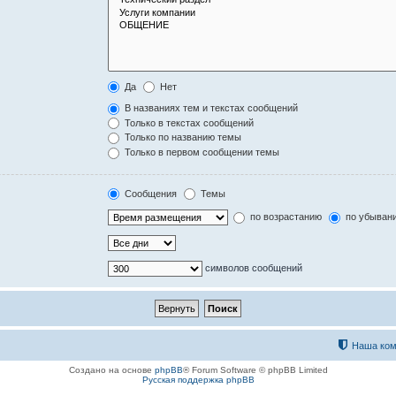
Да
Нет
В названиях тем и текстах сообщений
Только в текстах сообщений
Только по названию темы
Только в первом сообщении темы
Сообщения
Темы
по возрастанию
по убыван
символов сообщений
Наша ком
Создано на основе
phpBB
® Forum Software © phpBB Limited
Русская поддержка phpBB