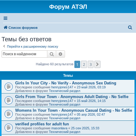
Форум АТЭЛ
П
Список форумов
о
Темы без ответов
и
Перейти к расширенному поиску
с
Поиск
Расширенный поиск
к
1
2
3
След.
Найдено 60 результатов
Темы
Girls In Your City - No Verify - Anonymous Sex Dating
Последнее сообщение
henryjones147
«
23 май 2026, 03:19
Добавлено в форуме
Технический раздел
Girls From Your Town - Anonymous Adult Dating - No Selfie
Последнее сообщение
henryjones147
«
15 май 2026, 14:15
Добавлено в форуме
Технический раздел
Womens In Your Town - Anonymous Casual Dating - No Selfie
Последнее сообщение
henryjones147
«
05 апр 2026, 02:47
Добавлено в форуме
Технический раздел
verified profiles for adult fun
Последнее сообщение
masonlava
«
25 сен 2025, 15:33
Добавлено в форуме
Технический раздел