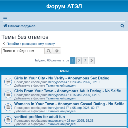
Форум АТЭЛ
П
Список форумов
о
Темы без ответов
и
Перейти к расширенному поиску
с
Поиск
Расширенный поиск
к
1
2
3
След.
Найдено 60 результатов
Темы
Girls In Your City - No Verify - Anonymous Sex Dating
Последнее сообщение
henryjones147
«
23 май 2026, 03:19
Добавлено в форуме
Технический раздел
Girls From Your Town - Anonymous Adult Dating - No Selfie
Последнее сообщение
henryjones147
«
15 май 2026, 14:15
Добавлено в форуме
Технический раздел
Womens In Your Town - Anonymous Casual Dating - No Selfie
Последнее сообщение
henryjones147
«
05 апр 2026, 02:47
Добавлено в форуме
Технический раздел
verified profiles for adult fun
Последнее сообщение
masonlava
«
25 сен 2025, 15:33
Добавлено в форуме
Технический раздел