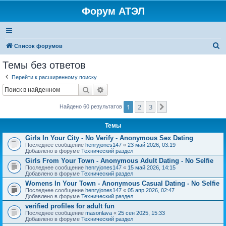
Форум АТЭЛ
П
Список форумов
о
Темы без ответов
и
Перейти к расширенному поиску
с
Поиск
Расширенный поиск
к
1
2
3
След.
Найдено 60 результатов
Темы
Girls In Your City - No Verify - Anonymous Sex Dating
Последнее сообщение
henryjones147
«
23 май 2026, 03:19
Добавлено в форуме
Технический раздел
Girls From Your Town - Anonymous Adult Dating - No Selfie
Последнее сообщение
henryjones147
«
15 май 2026, 14:15
Добавлено в форуме
Технический раздел
Womens In Your Town - Anonymous Casual Dating - No Selfie
Последнее сообщение
henryjones147
«
05 апр 2026, 02:47
Добавлено в форуме
Технический раздел
verified profiles for adult fun
Последнее сообщение
masonlava
«
25 сен 2025, 15:33
Добавлено в форуме
Технический раздел