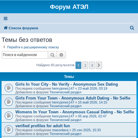
Форум АТЭЛ
П
Список форумов
о
Темы без ответов
и
Перейти к расширенному поиску
с
Поиск
Расширенный поиск
к
1
2
3
След.
Найдено 60 результатов
Темы
Girls In Your City - No Verify - Anonymous Sex Dating
Последнее сообщение
henryjones147
«
23 май 2026, 03:19
Добавлено в форуме
Технический раздел
Girls From Your Town - Anonymous Adult Dating - No Selfie
Последнее сообщение
henryjones147
«
15 май 2026, 14:15
Добавлено в форуме
Технический раздел
Womens In Your Town - Anonymous Casual Dating - No Selfie
Последнее сообщение
henryjones147
«
05 апр 2026, 02:47
Добавлено в форуме
Технический раздел
verified profiles for adult fun
Последнее сообщение
masonlava
«
25 сен 2025, 15:33
Добавлено в форуме
Технический раздел