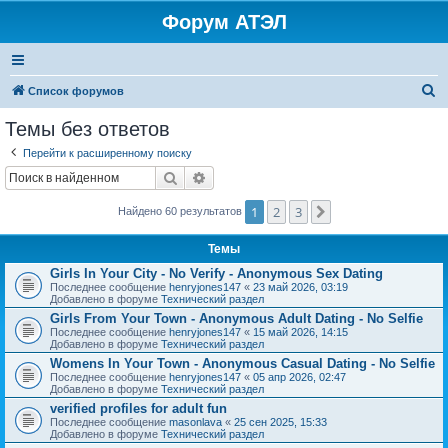
Форум АТЭЛ
П
Список форумов
о
Темы без ответов
и
Перейти к расширенному поиску
с
Поиск
Расширенный поиск
к
1
2
3
След.
Найдено 60 результатов
Темы
Girls In Your City - No Verify - Anonymous Sex Dating
Последнее сообщение
henryjones147
«
23 май 2026, 03:19
Добавлено в форуме
Технический раздел
Girls From Your Town - Anonymous Adult Dating - No Selfie
Последнее сообщение
henryjones147
«
15 май 2026, 14:15
Добавлено в форуме
Технический раздел
Womens In Your Town - Anonymous Casual Dating - No Selfie
Последнее сообщение
henryjones147
«
05 апр 2026, 02:47
Добавлено в форуме
Технический раздел
verified profiles for adult fun
Последнее сообщение
masonlava
«
25 сен 2025, 15:33
Добавлено в форуме
Технический раздел