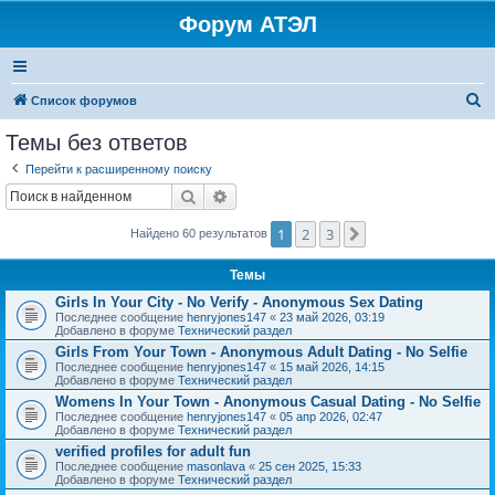
Форум АТЭЛ
П
Список форумов
о
Темы без ответов
и
Перейти к расширенному поиску
с
Поиск
Расширенный поиск
к
1
2
3
След.
Найдено 60 результатов
Темы
Girls In Your City - No Verify - Anonymous Sex Dating
Последнее сообщение
henryjones147
«
23 май 2026, 03:19
Добавлено в форуме
Технический раздел
Girls From Your Town - Anonymous Adult Dating - No Selfie
Последнее сообщение
henryjones147
«
15 май 2026, 14:15
Добавлено в форуме
Технический раздел
Womens In Your Town - Anonymous Casual Dating - No Selfie
Последнее сообщение
henryjones147
«
05 апр 2026, 02:47
Добавлено в форуме
Технический раздел
verified profiles for adult fun
Последнее сообщение
masonlava
«
25 сен 2025, 15:33
Добавлено в форуме
Технический раздел