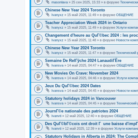
masonlava
» 25 сен 2025, 15:33 » в форуме
Технически
Chinese New Year 2024 Toronto
Ivanyxz
» 15 май 2025, 11:49 » в форуме
ОБЩЕНИЕ
Teacher Appreciation Week 2024 in Ontario
Ivanyxz
» 15 май 2025, 11:49 » в форуме
Услуги компа
Changement d'heure au QuГ©bec 2024 : les proch
Ivanyxz
» 15 май 2025, 11:48 » в форуме
Новости ком
Chinese New Year 2024 Toronto
Ivanyxz
» 15 май 2025, 11:47 » в форуме
Технический 
Semaine De RelГўche 2024 LanaudiГЁre
Ivansva
» 14 май 2025, 04:47 » в форуме
ОБЩЕНИЕ
New Movies On Crave: November 2024
Ivansva
» 14 май 2025, 04:46 » в форуме
Услуги компа
Jeux Du QuГ©bec 2024 Dates
Ivansva
» 14 май 2025, 04:45 » в форуме
Новости ком
Statutory holidays 2024 in Vancouver
Ivansva
» 14 май 2025, 04:45 » в форуме
Технический 
JournГ©e nationale des patriotes 2024
Ivanvti
» 12 май 2025, 12:40 » в форуме
ОБЩЕНИЕ
Des QuГ©bГ©cois ont droit Г une baisse d'impГ
Ivanvti
» 12 май 2025, 12:39 » в форуме
Услуги компан
Statutory Holidays in Alberta in 2024: The Compl