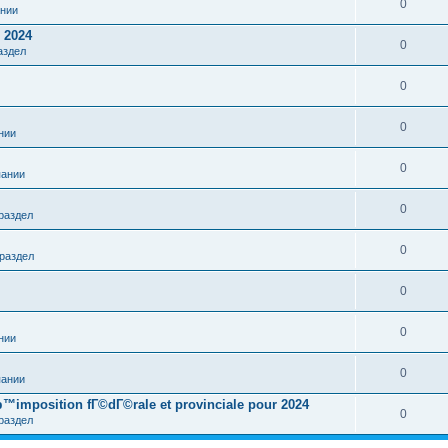
0
ании
 2024
0
аздел
0
0
нии
0
пании
0
раздел
0
раздел
0
0
нии
0
пании
™imposition fГ©dГ©rale et provinciale pour 2024
0
раздел