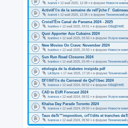
Ivanvti
» 12 май 2025, 12:38 » в форуме
Новости комп
ActivitГ©s de la semaine de relГўche Г Gatineau
Ivanvti
» 12 май 2025, 12:38 » в форуме
Технический р
CroisiГЁre Canal de Panama 2024 - 2025
Ivanbvo
» 12 май 2025, 03:51 » в форуме
ОБЩЕНИЕ
Quoi Apporter Aux Cubains 2024
Ivanbvo
» 12 май 2025, 03:50 » в форуме
Услуги компа
New Movies On Crave: November 2024
Ivanbvo
» 12 май 2025, 03:50 » в форуме
Новости ком
Sun Run Road Closures 2024
Ivanbvo
» 12 май 2025, 03:49 » в форуме
Технический 
etiologia de la diabetes insipida pdf
LikStync
» 17 янв 2025, 17:18 » в форуме
Технический 
DГ©filГ©s du Carnaval de QuГ©bec 2024
Ivansva
» 12 май 2024, 09:52 » в форуме
ОБЩЕНИЕ
CAD to EUR Forecast 2024
Ivansva
» 12 май 2024, 09:51 » в форуме
Услуги компа
Khalsa Day Parade Toronto 2024
Ivansva
» 12 май 2024, 09:50 » в форуме
Новости ком
Taux dвЂ™imposition, crГ©dits et tranches dвЂ
Ivansva
» 12 май 2024, 09:50 » в форуме
Технический 