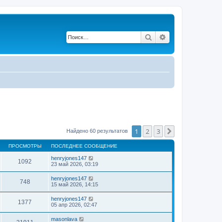
Поиск
Расширенный по
1
2
3
След.
Найдено 60 результатов
ПРОСМОТРЫ
ПОСЛЕДНЕЕ СООБЩЕНИЕ
henryjones147
1092
23 май 2026, 03:19
henryjones147
748
15 май 2026, 14:15
henryjones147
1377
05 апр 2026, 02:47
masonlava