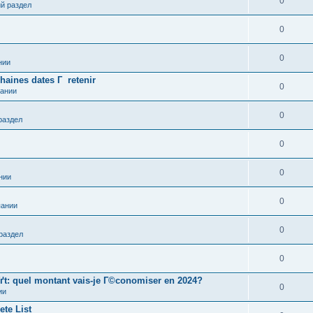
0
й раздел
0
0
нии
aines dates Г retenir
0
пании
0
раздел
0
0
нии
0
пании
0
раздел
0
ґt: quel montant vais-je Г©conomiser en 2024?
0
ии
ete List