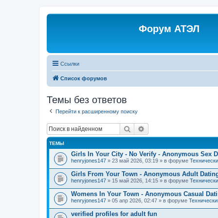
Форум АТЭЛ
Ссылки
Список форумов
Темы без ответов
Перейти к расширенному поиску
Поиск
Расширенный поиск
ТЕМЫ
Girls In Your City - No Verify - Anonymous Sex D
henryjones147
» 23 май 2026, 03:19 » в форуме
Технически
Girls From Your Town - Anonymous Adult Dating 
henryjones147
» 15 май 2026, 14:15 » в форуме
Технически
Womens In Your Town - Anonymous Casual Datin
henryjones147
» 05 апр 2026, 02:47 » в форуме
Технически
verified profiles for adult fun