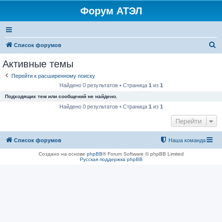
Форум АТЭЛ
П
Список форумов
о
Активные темы
и
Перейти к расширенному поиску
с
Найдено 0 результатов • Страница
1
из
1
к
Подходящих тем или сообщений не найдено.
Найдено 0 результатов • Страница
1
из
1
Перейти
Список форумов
Наша команда
Создано на основе
phpBB
® Forum Software © phpBB Limited
Русская поддержка phpBB