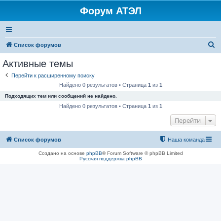
Форум АТЭЛ
П
Список форумов
о
Активные темы
и
Перейти к расширенному поиску
с
Найдено 0 результатов • Страница
1
из
1
к
Подходящих тем или сообщений не найдено.
Найдено 0 результатов • Страница
1
из
1
Перейти
Список форумов
Наша команда
Создано на основе
phpBB
® Forum Software © phpBB Limited
Русская поддержка phpBB