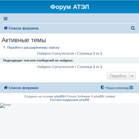
Форум АТЭЛ
П
Список форумов
о
Активные темы
и
Перейти к расширенному поиску
с
Найдено 0 результатов • Страница
1
из
1
к
Подходящих тем или сообщений не найдено.
Найдено 0 результатов • Страница
1
из
1
Перейти
Список форумов
Наша команда
Создано на основе
phpBB
® Forum Software © phpBB Limited
Русская поддержка phpBB