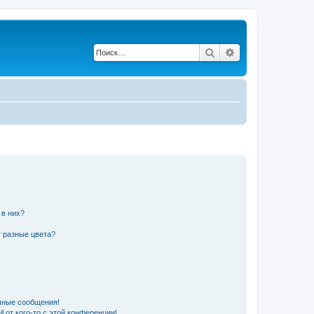
Поиск
Расширенный по
 в них?
 разные цвета?
чные сообщения!
 от кого-то с этой конференции!