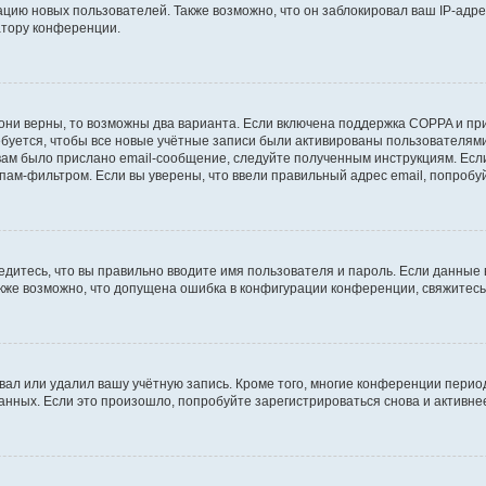
ию новых пользователей. Также возможно, что он заблокировал ваш IP-адре
атору конференции.
они верны, то возможны два варианта. Если включена поддержка COPPA и при 
уется, чтобы все новые учётные записи были активированы пользователями
ам было прислано email-сообщение, следуйте полученным инструкциям. Если
пам-фильтром. Если вы уверены, что ввели правильный адрес email, попробу
едитесь, что вы правильно вводите имя пользователя и пароль. Если данные
Также возможно, что допущена ошибка в конфигурации конференции, свяжитес
вал или удалил вашу учётную запись. Кроме того, многие конференции перио
ных. Если это произошло, попробуйте зарегистрироваться снова и активнее 