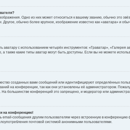
ователя?
зображения. Одно из них может относиться к вашему званию, обычно это звёзд
. Другое, обычно более крупное, изображение известно как «аватара» и обы
ь аватару с использованием четырёх инструментов: «Граватар», «Галерея а
, а также какие типы аватар могут быть доступны. Если вы не можете испол
чество созданных вами сообщений или идентифицируют определённых польз
аний на конференции, так как они установлены её администратором. Пожал
е. На большинстве конференций это запрещено, и модератор или администра
ти на конференцию!
ь email-сообщения другим пользователям через встроенную в конференцию ф
ь злоупотребления почтовой системой анонимными пользователями.