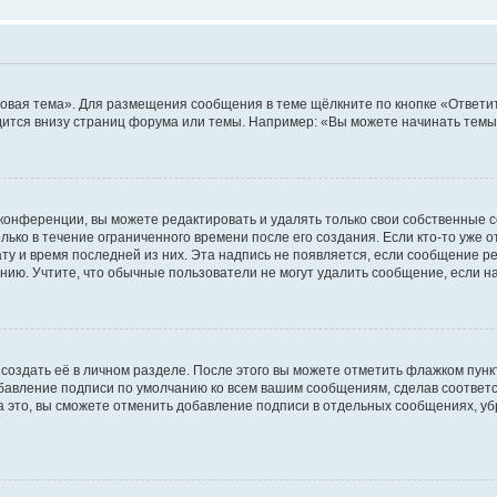
овая тема». Для размещения сообщения в теме щёлкните по кнопке «Ответит
ится внизу страниц форума или темы. Например: «Вы можете начинать темы»
конференции, вы можете редактировать и удалять только свои собственные 
ько в течение ограниченного времени после его создания. Если кто-то уже 
дату и время последней из них. Эта надпись не появляется, если сообщение 
ию. Учтите, что обычные пользователи не могут удалить сообщение, если на 
создать её в личном разделе. После этого вы можете отметить флажком пун
обавление подписи по умолчанию ко всем вашим сообщениям, сделав соотве
а это, вы сможете отменить добавление подписи в отдельных сообщениях, у