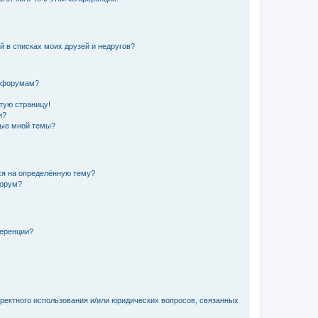
й в списках моих друзей и недругов?
и форумам?
стую страницу!
и?
ные мной темы?
ься на определённую тему?
форум?
ференции?
рректного использования и/или юридических вопросов, связанных