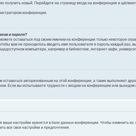
егко получить новый. Перейдите на страницу входа на конференцию и щёлкни
инистратором конференции.
мени и пароля?
сможете оставаться под своим именем на конференции только некоторое огран
 чтобы вам не приходилось вводить имя пользователя и пароль каждый раз, 
щедоступном компьютере, например в библиотеке, интернет-кафе, университе
ам оставаться авторизованным на этой конференции, а также выполняют друг
ом. Если вы испытываете трудности с входом на конференцию или выходом с
е ваши настройки хранятся в базе данных конференции. Чтобы изменить их,
ить все свои настройки и предпочтения.