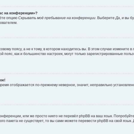
час на конференции»?
дёте опцию
Скрывать моё пребывание на конференции
. Выберите
Да
, и вы 
зователем.
вому поясу, а не к тому, в котором находитесь вы. В этом случае измените в 
овой пояс, как и большинство настроек, могут только зарегистрированные пол
ое!
о время отображается по-прежнему неверное, значит, неправильно установле
онференции, или же просто никто не перевёл phpBB на ваш язык. Попробуйт
вого пакета не существует, то вы сами можете перевести phpBB на свой язы