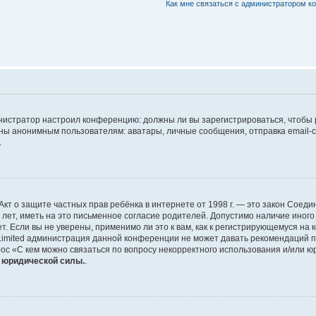
Как мне связаться с администратором 
дминистратор настроил конференцию: должны ли вы зарегистрироваться, чтобы
 анонимным пользователям: аватары, личные сообщения, отправка email-сооб
.
 или Акт о защите частных прав ребёнка в интернете от 1998 г. — это закон Со
т, иметь на это письменное согласие родителей. Допустимо наличие иного
 Если вы не уверены, применимо ли это к вам, как к регистрирующемуся на 
Limited администрация данной конференции не может давать рекомендаций 
ос «С кем можно связаться по вопросу некорректного использования и/или ю
т юридической силы.
.