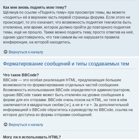
Как мне вновь поднять мою тему?
Щёлкнув по ссылке «Поднять тему» при просмотре темы, вы можете
«поднять» её в верхнюю часть первой страницы форума. Если этого не
происходит, то это означает, что возможность поднятия тем могла быть
отключена, или время, которое должно пройти до повторного поднятия
темы, ещё не прошло. Также можно поднять тему, просто ответив на неё,
однако удостоверьтесь, что тем самым вы не нарушаете правила
конференции, на которой находитесь.
Вернуться к началу
Форматирование сообщений и типы создаваемых тем
Что такое BBCode?
BBCode — это особая реализация HTML, предлагающая большие
возможности по форматированию отдельных частей сообщения.
Возможность использования BBCode определяется администратором,
однако BBCode также может быть отключён на уровне сообщения в
форме для его отправки. BBCode очень похож на HTML, но теги в нём
заключаются в квадратные скобки [ и ], а не в < и >. За дополнительной
информацией о BBCode обратитесь к руководству по BBCode, ссылка на
которое доступна из формы отправки сообщений.
Вернуться к началу
Могу ли я использовать HTML?