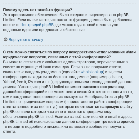
Почему здесь нет такой-то функции?
Это программное обеспечение было создано и лицензировано phpBB
Limited. Если вы считаете, что какая-то функция должна быть добавлена,
посетите
Центр идей phpBB
, где можно отдать свой голос за уже
поданные идеи или предложить собственные.
Вернуться к началу
С кем можно связаться по вопросу некорректного использования и/или
юридических вопросов, связанных с этой конференцией?
Вы можете связаться с любым из администраторов, перечисленных в
списке на странице «Наша команда». Если вы не получили ответа,
свяжитесь с владельцем домена (сделайте
whois lookup
) или, если
конференция находится на бесплатном домене (например, chat.ru,
Yahoo!, free.fr, f2s.com и т. п.), с руководством или техподдержкой данного
домена. Учтите, что phpBB Limited
не имеет никакого контроля над
данной конференцией
и не может нести никакой ответственности за то,
кем и как данная конференция используется. Не обращайтесь к phpBB
Limited по юридическим вопросам (о приостановке работы конференции,
ответственности за неё и т. д.), которые
не относятся напрямую
к сайту
phpBB.com или которые частично относятся к программному
обеспечению phpBB Limited. Если же вы всё-таки пошлёте email в адрес
phpBB Limited об использовании данной конференции
третьей стороной
,
то не ждите подробного письма, или вы можете вообще не получить
ответа.