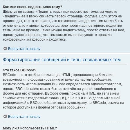
Как мне вновь поднять мою тему?
Щёлкнув по ссылке «Поднять тему» при просмотре темы, вы можете
«поднять» её в верхнюю часть первой страницы форума. Если этого не
происходит, то это означает, что возможность поднятия тем могла быть
отключена, или время, которое должно пройти до повторного поднятия
темы, ещё не прошло. Также можно поднять тему, просто ответив на неё,
однако удостоверьтесь, что тем самым вы не нарушаете правила
конференции, на которой находитесь.
Вернуться к началу
Форматирование сообщений и типы создаваемых тем
Что такое BBCode?
BBCode — это особая реализация HTML, предлагающая большие
возможности по форматированию отдельных частей сообщения.
Возможность использования BBCode определяется администратором,
однако BBCode также может быть отключён на уровне сообщения в
форме для его отправки. BBCode очень похож на HTML, но теги в нём
заключаются в квадратные скобки [ и ], а не в < и >. За дополнительной
информацией о BBCode обратитесь к руководству по BBCode, ссылка на
которое доступна из формы отправки сообщений.
Вернуться к началу
Могу ли я использовать HTML?