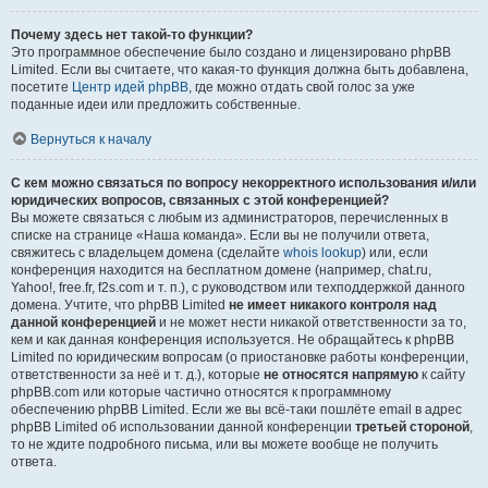
Почему здесь нет такой-то функции?
Это программное обеспечение было создано и лицензировано phpBB
Limited. Если вы считаете, что какая-то функция должна быть добавлена,
посетите
Центр идей phpBB
, где можно отдать свой голос за уже
поданные идеи или предложить собственные.
Вернуться к началу
С кем можно связаться по вопросу некорректного использования и/или
юридических вопросов, связанных с этой конференцией?
Вы можете связаться с любым из администраторов, перечисленных в
списке на странице «Наша команда». Если вы не получили ответа,
свяжитесь с владельцем домена (сделайте
whois lookup
) или, если
конференция находится на бесплатном домене (например, chat.ru,
Yahoo!, free.fr, f2s.com и т. п.), с руководством или техподдержкой данного
домена. Учтите, что phpBB Limited
не имеет никакого контроля над
данной конференцией
и не может нести никакой ответственности за то,
кем и как данная конференция используется. Не обращайтесь к phpBB
Limited по юридическим вопросам (о приостановке работы конференции,
ответственности за неё и т. д.), которые
не относятся напрямую
к сайту
phpBB.com или которые частично относятся к программному
обеспечению phpBB Limited. Если же вы всё-таки пошлёте email в адрес
phpBB Limited об использовании данной конференции
третьей стороной
,
то не ждите подробного письма, или вы можете вообще не получить
ответа.