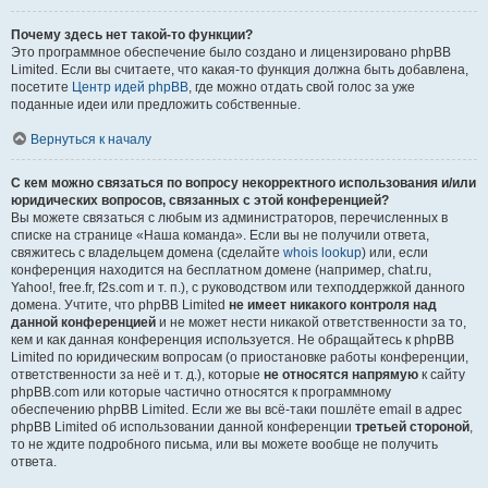
Почему здесь нет такой-то функции?
Это программное обеспечение было создано и лицензировано phpBB
Limited. Если вы считаете, что какая-то функция должна быть добавлена,
посетите
Центр идей phpBB
, где можно отдать свой голос за уже
поданные идеи или предложить собственные.
Вернуться к началу
С кем можно связаться по вопросу некорректного использования и/или
юридических вопросов, связанных с этой конференцией?
Вы можете связаться с любым из администраторов, перечисленных в
списке на странице «Наша команда». Если вы не получили ответа,
свяжитесь с владельцем домена (сделайте
whois lookup
) или, если
конференция находится на бесплатном домене (например, chat.ru,
Yahoo!, free.fr, f2s.com и т. п.), с руководством или техподдержкой данного
домена. Учтите, что phpBB Limited
не имеет никакого контроля над
данной конференцией
и не может нести никакой ответственности за то,
кем и как данная конференция используется. Не обращайтесь к phpBB
Limited по юридическим вопросам (о приостановке работы конференции,
ответственности за неё и т. д.), которые
не относятся напрямую
к сайту
phpBB.com или которые частично относятся к программному
обеспечению phpBB Limited. Если же вы всё-таки пошлёте email в адрес
phpBB Limited об использовании данной конференции
третьей стороной
,
то не ждите подробного письма, или вы можете вообще не получить
ответа.