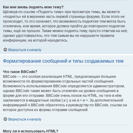
Как мне вновь поднять мою тему?
Щёлкнув по ссылке «Поднять тему» при просмотре темы, вы можете
«поднять» её в верхнюю часть первой страницы форума. Если этого не
происходит, то это означает, что возможность поднятия тем могла быть
отключена, или время, которое должно пройти до повторного поднятия
темы, ещё не прошло. Также можно поднять тему, просто ответив на неё,
однако удостоверьтесь, что тем самым вы не нарушаете правила
конференции, на которой находитесь.
Вернуться к началу
Форматирование сообщений и типы создаваемых тем
Что такое BBCode?
BBCode — это особая реализация HTML, предлагающая большие
возможности по форматированию отдельных частей сообщения.
Возможность использования BBCode определяется администратором,
однако BBCode также может быть отключён на уровне сообщения в
форме для его отправки. BBCode очень похож на HTML, но теги в нём
заключаются в квадратные скобки [ и ], а не в < и >. За дополнительной
информацией о BBCode обратитесь к руководству по BBCode, ссылка на
которое доступна из формы отправки сообщений.
Вернуться к началу
Могу ли я использовать HTML?