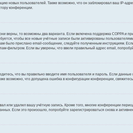
ию новых пользователей. Также возможно, что он заблокировал ваш IP-адре
атору конференции.
они верны, то возможны два варианта. Если включена поддержка COPPA и при 
уется, чтобы все новые учётные записи были активированы пользователями
ам было прислано email-сообщение, следуйте полученным инструкциям. Если
пам-фильтром. Если вы уверены, что ввели правильный адрес email, попробу
едитесь, что вы правильно вводите имя пользователя и пароль. Если данные
Также возможно, что допущена ошибка в конфигурации конференции, свяжитес
вал или удалил вашу учётную запись. Кроме того, многие конференции перио
ных. Если это произошло, попробуйте зарегистрироваться снова и активнее 