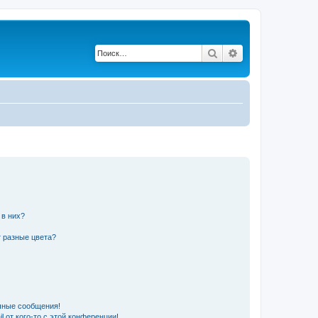
Поиск
Расширенный по
 в них?
 разные цвета?
чные сообщения!
 от кого-то с этой конференции!