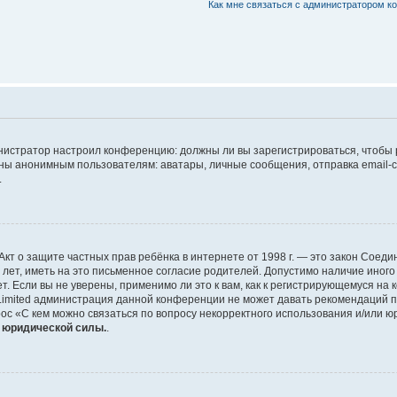
Как мне связаться с администратором 
дминистратор настроил конференцию: должны ли вы зарегистрироваться, чтобы
 анонимным пользователям: аватары, личные сообщения, отправка email-сооб
.
 или Акт о защите частных прав ребёнка в интернете от 1998 г. — это закон Со
т, иметь на это письменное согласие родителей. Допустимо наличие иного
 Если вы не уверены, применимо ли это к вам, как к регистрирующемуся на 
Limited администрация данной конференции не может давать рекомендаций 
ос «С кем можно связаться по вопросу некорректного использования и/или ю
т юридической силы.
.