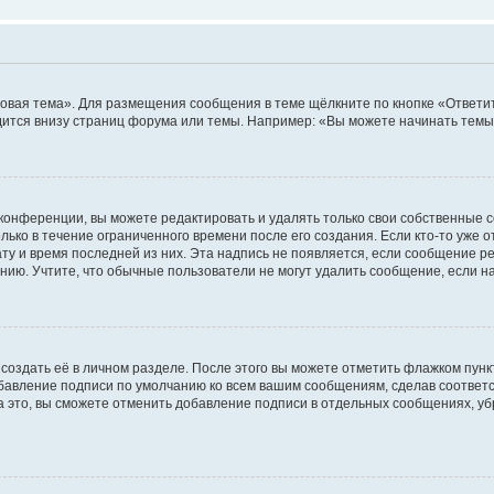
овая тема». Для размещения сообщения в теме щёлкните по кнопке «Ответит
ится внизу страниц форума или темы. Например: «Вы можете начинать темы»
конференции, вы можете редактировать и удалять только свои собственные 
ько в течение ограниченного времени после его создания. Если кто-то уже 
дату и время последней из них. Эта надпись не появляется, если сообщение 
ию. Учтите, что обычные пользователи не могут удалить сообщение, если на 
создать её в личном разделе. После этого вы можете отметить флажком пун
обавление подписи по умолчанию ко всем вашим сообщениям, сделав соотве
а это, вы сможете отменить добавление подписи в отдельных сообщениях, у