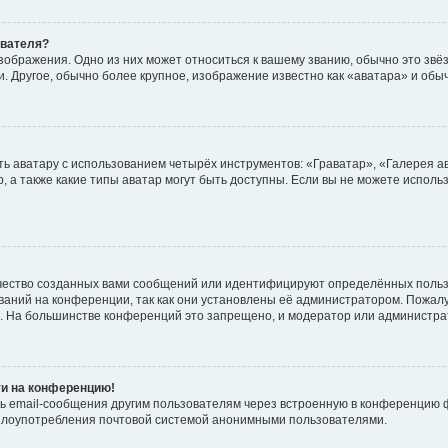
ователя?
зображения. Одно из них может относиться к вашему званию, обычно это звёзд
. Другое, обычно более крупное, изображение известно как «аватара» и обы
ь аватару с использованием четырёх инструментов: «Граватар», «Галерея а
, а также какие типы аватар могут быть доступны. Если вы не можете испол
чество созданных вами сообщений или идентифицируют определённых польз
аний на конференции, так как они установлены её администратором. Пожал
е. На большинстве конференций это запрещено, и модератор или администра
ти на конференцию!
ь email-сообщения другим пользователям через встроенную в конференцию ф
ь злоупотребления почтовой системой анонимными пользователями.