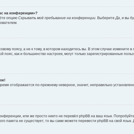
час на конференции»?
дёте опцию
Скрывать моё пребывание на конференции
. Выберите
Да
, и вы 
зователем.
вому поясу, а не к тому, в котором находитесь вы. В этом случае измените в 
овой пояс, как и большинство настроек, могут только зарегистрированные пол
ое!
о время отображается по-прежнему неверное, значит, неправильно установле
онференции, или же просто никто не перевёл phpBB на ваш язык. Попробуйт
вого пакета не существует, то вы сами можете перевести phpBB на свой язы