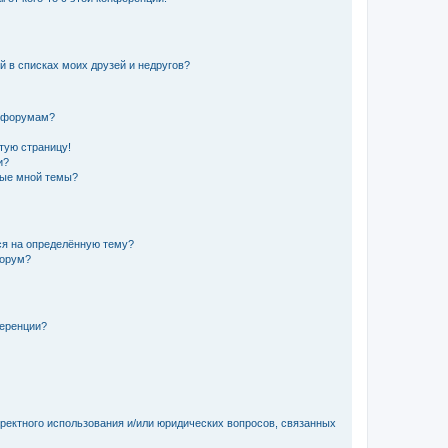
й в списках моих друзей и недругов?
и форумам?
стую страницу!
и?
ные мной темы?
ься на определённую тему?
форум?
ференции?
рректного использования и/или юридических вопросов, связанных