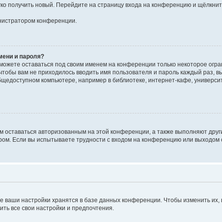
егко получить новый. Перейдите на страницу входа на конференцию и щёлкни
инистратором конференции.
мени и пароля?
сможете оставаться под своим именем на конференции только некоторое огран
 чтобы вам не приходилось вводить имя пользователя и пароль каждый раз, 
щедоступном компьютере, например в библиотеке, интернет-кафе, университе
ам оставаться авторизованным на этой конференции, а также выполняют друг
ом. Если вы испытываете трудности с входом на конференцию или выходом с
е ваши настройки хранятся в базе данных конференции. Чтобы изменить их,
ить все свои настройки и предпочтения.