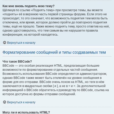
Как мне вновь поднять мою тему?
Щёлкнув по ссылке «Поднять тему» при просмотре темы, вы можете
«поднять» её в верхнюю часть первой страницы форума. Если этого не
происходит, то это означает, что возможность поднятия тем могла быть
отключена, или время, которое должно пройти до повторного поднятия
темы, ещё не прошло. Также можно поднять тему, просто ответив на неё,
однако удостоверьтесь, что тем самым вы не нарушаете правила
конференции, на которой находитесь.
Вернуться к началу
Форматирование сообщений и типы создаваемых тем
Что такое BBCode?
BBCode — это особая реализация HTML, предлагающая большие
возможности по форматированию отдельных частей сообщения.
Возможность использования BBCode определяется администратором,
однако BBCode также может быть отключён на уровне сообщения в
форме для его отправки. BBCode очень похож на HTML, но теги в нём
заключаются в квадратные скобки [ и ], а не в < и >. За дополнительной
информацией о BBCode обратитесь к руководству по BBCode, ссылка на
которое доступна из формы отправки сообщений.
Вернуться к началу
Могу ли я использовать HTML?