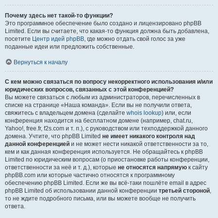
Почему здесь нет такой-то функции?
Это программное обеспечение было создано и лицензировано phpBB
Limited. Если вы считаете, что какая-то функция должна быть добавлена,
посетите
Центр идей phpBB
, где можно отдать свой голос за уже
поданные идеи или предложить собственные.
Вернуться к началу
С кем можно связаться по вопросу некорректного использования и/или
юридических вопросов, связанных с этой конференцией?
Вы можете связаться с любым из администраторов, перечисленных в
списке на странице «Наша команда». Если вы не получили ответа,
свяжитесь с владельцем домена (сделайте
whois lookup
) или, если
конференция находится на бесплатном домене (например, chat.ru,
Yahoo!, free.fr, f2s.com и т. п.), с руководством или техподдержкой данного
домена. Учтите, что phpBB Limited
не имеет никакого контроля над
данной конференцией
и не может нести никакой ответственности за то,
кем и как данная конференция используется. Не обращайтесь к phpBB
Limited по юридическим вопросам (о приостановке работы конференции,
ответственности за неё и т. д.), которые
не относятся напрямую
к сайту
phpBB.com или которые частично относятся к программному
обеспечению phpBB Limited. Если же вы всё-таки пошлёте email в адрес
phpBB Limited об использовании данной конференции
третьей стороной
,
то не ждите подробного письма, или вы можете вообще не получить
ответа.