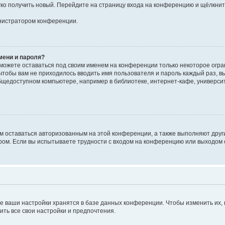
егко получить новый. Перейдите на страницу входа на конференцию и щёлкни
инистратором конференции.
мени и пароля?
сможете оставаться под своим именем на конференции только некоторое огран
 чтобы вам не приходилось вводить имя пользователя и пароль каждый раз, 
щедоступном компьютере, например в библиотеке, интернет-кафе, университе
ам оставаться авторизованным на этой конференции, а также выполняют друг
ом. Если вы испытываете трудности с входом на конференцию или выходом с
е ваши настройки хранятся в базе данных конференции. Чтобы изменить их,
ить все свои настройки и предпочтения.