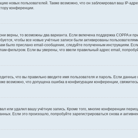
ию новых пользователей. Также возможно, что он заблокировал ваш IP-адре
атору конференции.
они верны, то возможны два варианта. Если включена поддержка COPPA и при 
уется, чтобы все новые учётные записи были активированы пользователями
ам было прислано email-сообщение, следуйте полученным инструкциям. Если
пам-фильтром. Если вы уверены, что ввели правильный адрес email, попробу
едитесь, что вы правильно вводите имя пользователя и пароль. Если данные
Также возможно, что допущена ошибка в конфигурации конференции, свяжитес
вал или удалил вашу учётную запись. Кроме того, многие конференции перио
ных. Если это произошло, попробуйте зарегистрироваться снова и активнее 