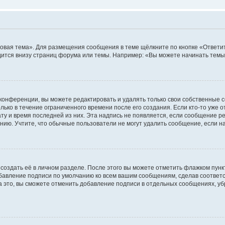
овая тема». Для размещения сообщения в теме щёлкните по кнопке «Ответит
ится внизу страниц форума или темы. Например: «Вы можете начинать темы»
конференции, вы можете редактировать и удалять только свои собственные 
ько в течение ограниченного времени после его создания. Если кто-то уже 
дату и время последней из них. Эта надпись не появляется, если сообщение 
ию. Учтите, что обычные пользователи не могут удалить сообщение, если на 
создать её в личном разделе. После этого вы можете отметить флажком пун
обавление подписи по умолчанию ко всем вашим сообщениям, сделав соотве
а это, вы сможете отменить добавление подписи в отдельных сообщениях, у