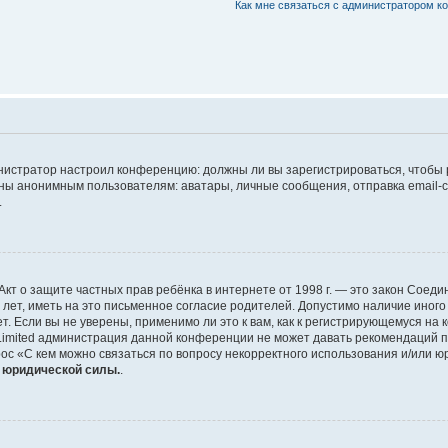
Как мне связаться с администратором 
дминистратор настроил конференцию: должны ли вы зарегистрироваться, чтобы
 анонимным пользователям: аватары, личные сообщения, отправка email-сооб
.
 или Акт о защите частных прав ребёнка в интернете от 1998 г. — это закон Со
т, иметь на это письменное согласие родителей. Допустимо наличие иного
 Если вы не уверены, применимо ли это к вам, как к регистрирующемуся на 
Limited администрация данной конференции не может давать рекомендаций 
ос «С кем можно связаться по вопросу некорректного использования и/или ю
т юридической силы.
.