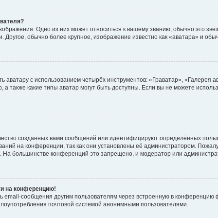
ователя?
зображения. Одно из них может относиться к вашему званию, обычно это звёзд
. Другое, обычно более крупное, изображение известно как «аватара» и обы
ь аватару с использованием четырёх инструментов: «Граватар», «Галерея а
, а также какие типы аватар могут быть доступны. Если вы не можете испол
чество созданных вами сообщений или идентифицируют определённых польз
аний на конференции, так как они установлены её администратором. Пожал
е. На большинстве конференций это запрещено, и модератор или администра
ти на конференцию!
ь email-сообщения другим пользователям через встроенную в конференцию ф
ь злоупотребления почтовой системой анонимными пользователями.