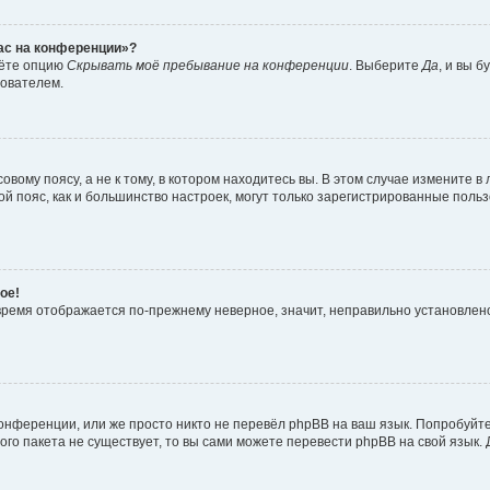
час на конференции»?
дёте опцию
Скрывать моё пребывание на конференции
. Выберите
Да
, и вы 
зователем.
вому поясу, а не к тому, в котором находитесь вы. В этом случае измените в 
овой пояс, как и большинство настроек, могут только зарегистрированные пол
ое!
о время отображается по-прежнему неверное, значит, неправильно установле
онференции, или же просто никто не перевёл phpBB на ваш язык. Попробуйт
вого пакета не существует, то вы сами можете перевести phpBB на свой язы