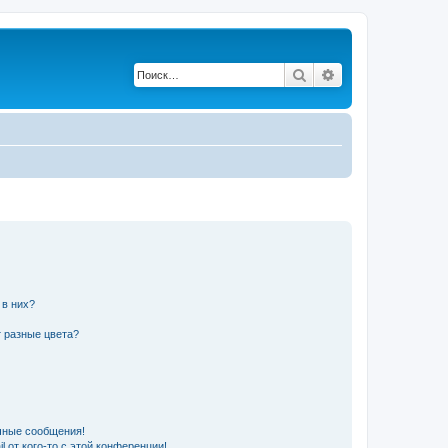
Поиск
Расширенный по
 в них?
 разные цвета?
чные сообщения!
 от кого-то с этой конференции!