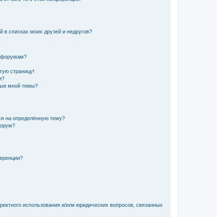
й в списках моих друзей и недругов?
и форумам?
стую страницу!
и?
ные мной темы?
ься на определённую тему?
форум?
ференции?
рректного использования и/или юридических вопросов, связанных