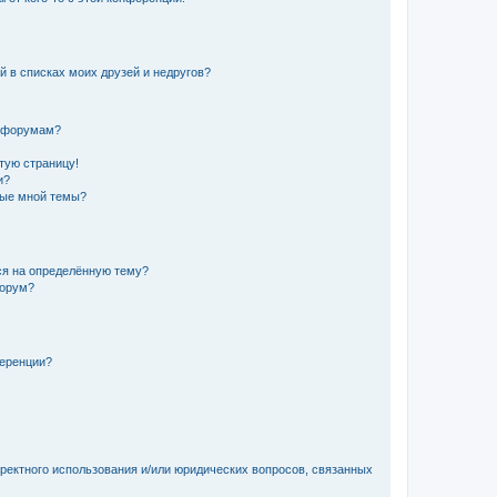
й в списках моих друзей и недругов?
и форумам?
стую страницу!
и?
ные мной темы?
ься на определённую тему?
форум?
ференции?
рректного использования и/или юридических вопросов, связанных