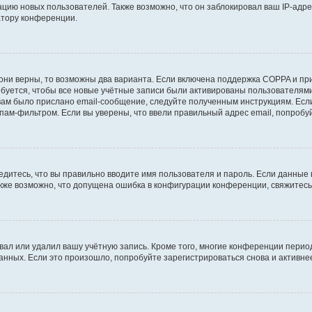
ию новых пользователей. Также возможно, что он заблокировал ваш IP-адре
атору конференции.
они верны, то возможны два варианта. Если включена поддержка COPPA и при 
уется, чтобы все новые учётные записи были активированы пользователями
ам было прислано email-сообщение, следуйте полученным инструкциям. Если
пам-фильтром. Если вы уверены, что ввели правильный адрес email, попробу
едитесь, что вы правильно вводите имя пользователя и пароль. Если данные
Также возможно, что допущена ошибка в конфигурации конференции, свяжитес
вал или удалил вашу учётную запись. Кроме того, многие конференции перио
ных. Если это произошло, попробуйте зарегистрироваться снова и активнее 