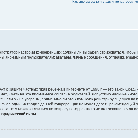
Как мне связаться с администратором 
дминистратор настроил конференцию: должны ли вы зарегистрироваться, чтобы
 анонимным пользователям: аватары, личные сообщения, отправка email-сооб
.
 или Акт о защите частных прав ребёнка в интернете от 1998 г. — это закон Со
т, иметь на это письменное согласие родителей. Допустимо наличие иного
 Если вы не уверены, применимо ли это к вам, как к регистрирующемуся на 
Limited администрация данной конференции не может давать рекомендаций 
ос «С кем можно связаться по вопросу некорректного использования и/или ю
т юридической силы.
.