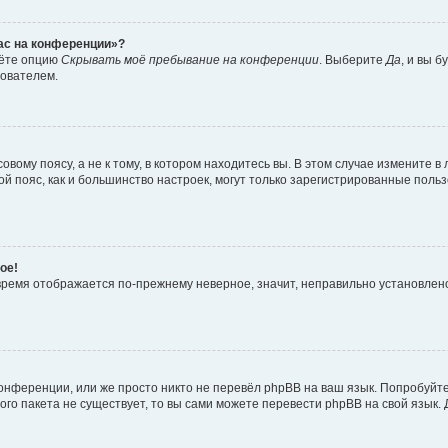
час на конференции»?
дёте опцию
Скрывать моё пребывание на конференции
. Выберите
Да
, и вы 
зователем.
вому поясу, а не к тому, в котором находитесь вы. В этом случае измените в 
овой пояс, как и большинство настроек, могут только зарегистрированные пол
ое!
о время отображается по-прежнему неверное, значит, неправильно установле
онференции, или же просто никто не перевёл phpBB на ваш язык. Попробуйт
вого пакета не существует, то вы сами можете перевести phpBB на свой язы