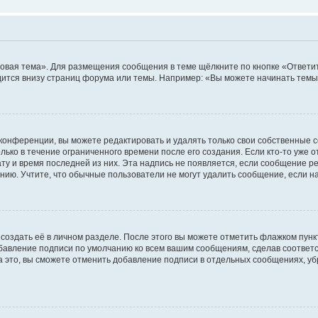
овая тема». Для размещения сообщения в теме щёлкните по кнопке «Ответит
ится внизу страниц форума или темы. Например: «Вы можете начинать темы»
конференции, вы можете редактировать и удалять только свои собственные 
ько в течение ограниченного времени после его создания. Если кто-то уже 
дату и время последней из них. Эта надпись не появляется, если сообщение 
ию. Учтите, что обычные пользователи не могут удалить сообщение, если на 
создать её в личном разделе. После этого вы можете отметить флажком пун
обавление подписи по умолчанию ко всем вашим сообщениям, сделав соотве
а это, вы сможете отменить добавление подписи в отдельных сообщениях, у