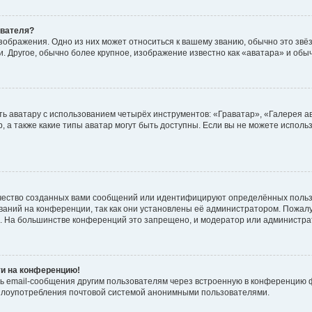
ователя?
зображения. Одно из них может относиться к вашему званию, обычно это звёзд
. Другое, обычно более крупное, изображение известно как «аватара» и обы
ь аватару с использованием четырёх инструментов: «Граватар», «Галерея а
, а также какие типы аватар могут быть доступны. Если вы не можете испол
чество созданных вами сообщений или идентифицируют определённых польз
аний на конференции, так как они установлены её администратором. Пожал
е. На большинстве конференций это запрещено, и модератор или администра
ти на конференцию!
ь email-сообщения другим пользователям через встроенную в конференцию ф
ь злоупотребления почтовой системой анонимными пользователями.