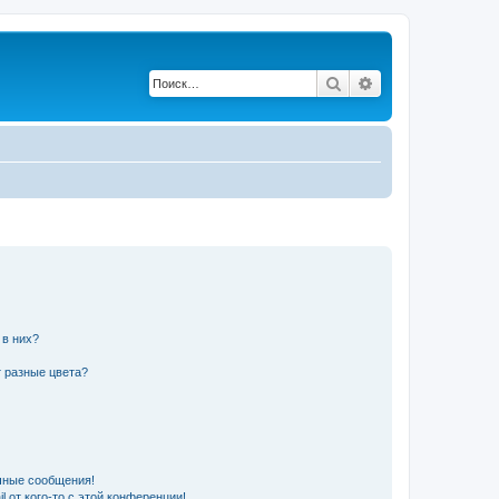
Поиск
Расширенный по
 в них?
 разные цвета?
чные сообщения!
 от кого-то с этой конференции!