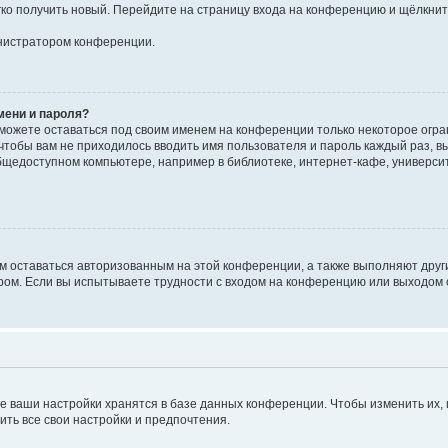
егко получить новый. Перейдите на страницу входа на конференцию и щёлкни
инистратором конференции.
мени и пароля?
сможете оставаться под своим именем на конференции только некоторое огран
 чтобы вам не приходилось вводить имя пользователя и пароль каждый раз, 
щедоступном компьютере, например в библиотеке, интернет-кафе, университе
ам оставаться авторизованным на этой конференции, а также выполняют друг
ом. Если вы испытываете трудности с входом на конференцию или выходом с
е ваши настройки хранятся в базе данных конференции. Чтобы изменить их,
ить все свои настройки и предпочтения.